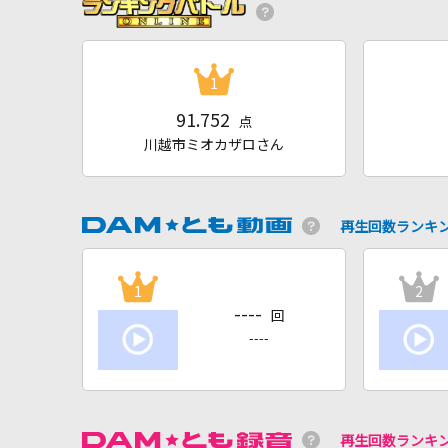
1
91.752
点
川越市ミオカザロさん
再生回数ランキ
1
2
----
回
----
再生回数ランキ