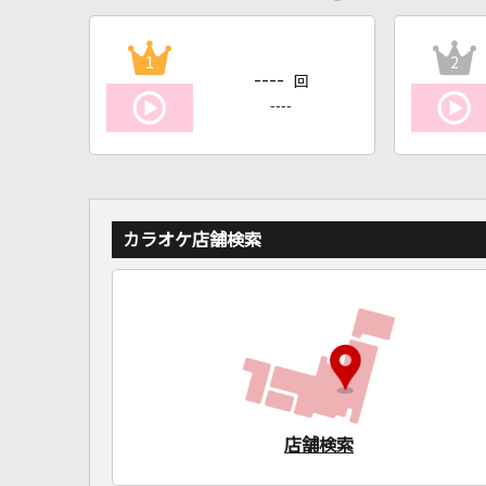
1
2
----
回
----
カラオケ店舗検索
店舗検索