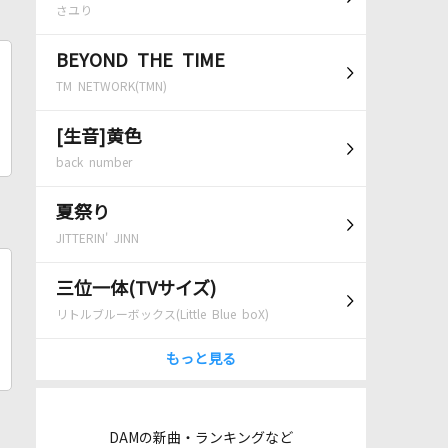
さユり
BEYOND THE TIME
TM NETWORK(TMN)
[生音]黄色
back number
夏祭り
JITTERIN' JINN
三位一体(TVサイズ)
リトルブルーボックス(Little Blue boX)
もっと見る
DAMの新曲・ランキングなど