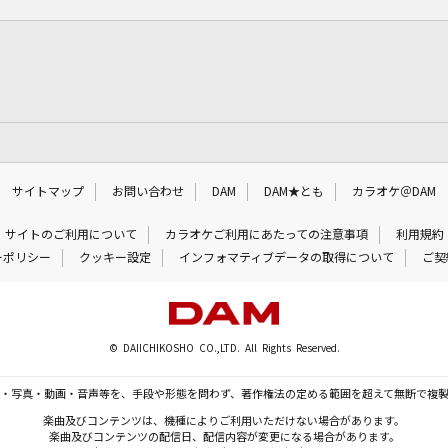
サイトマップ
お問い合わせ
DAM
DAM★とも
カラオケ＠DAM
サイトのご利用について
カラオケご利用にあたっての注意事項
利用規約
ーポリシー
クッキー設定
インフォマティブデータの取得について
ご契
© DAIICHIKOSHO CO.,LTD. All Rights Reserved.
・写真・動画・音声等を、手段や形態を問わず、著作権法の定める範囲を超えて無断で複
楽曲及びコンテンツは、機種によりご利用いただけない場合があります。
楽曲及びコンテンツの配信日、配信内容が変更になる場合があります。