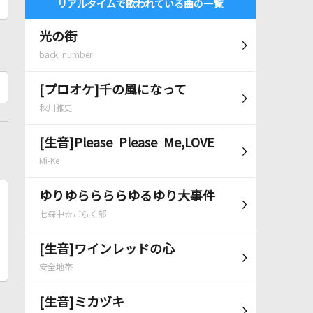
リアルタイムで歌われている曲の一覧
光の街
back number
[プロオケ]千の風になって
秋川雅史
[生音]Please Please Me,LOVE
Mi-Ke
ゆりゆららららゆるゆり大事件
七森中☆ごらく部
[生音]ワインレッドの心
安全地帯
[生音]ミカヅキ