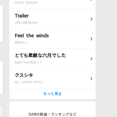
SUPER BEAVER
Trailer
Official髭男dism
Feel the winds
緋月ゆい
とても素敵な六月でした
Eight feat.初音ミク
クスシキ
Mrs. GREEN APPLE
もっと見る
DAMの新曲・ランキングなど