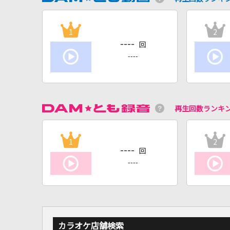
1
2
----
回
----
再生回数ランキ
1
2
----
回
----
カラオケ店舗検索