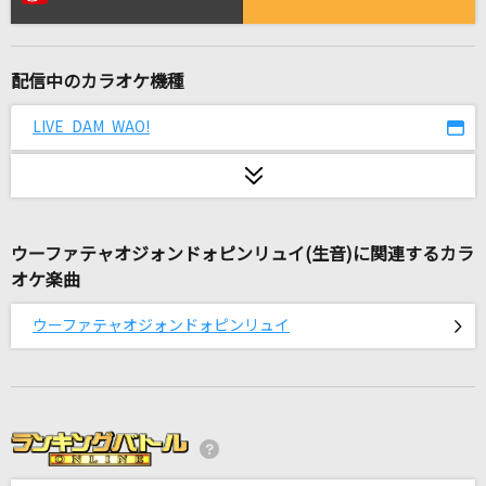
[生音]ちりぬるを
市川由紀乃
配信中のカラオケ機種
心絵
ロードオブメジャー
LIVE DAM WAO!
図鑑
SEKAI NO OWARI(世界の終わり)
ウーファテャオジォンドォピンリュイ(生音)に関連するカラ
MILABO
オケ楽曲
ずっと真夜中でいいのに。
ウーファテャオジォンドォピンリュイ
アカイト
りぶ
革命道中
アイナ・ジ・エンド