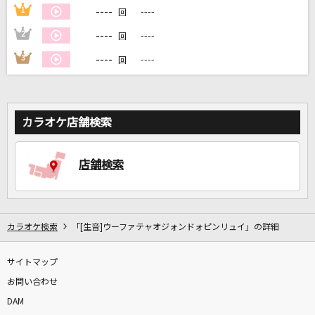
----
1
----
回
----
2
----
回
DAMに会員登録・ログインして
カラオケをもっと楽しもう！
----
3
----
回
カラオケ店舗検索
自宅でカラオケ歌い放題！
家族や友達と一緒に！練習にも！
店舗検索
カラオケ検索
「[生音]ウーファテャオジォンドォピンリュイ」の詳細
サイトマップ
お問い合わせ
DAM