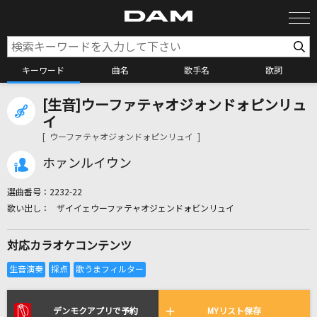
キーワード
曲名
歌手名
歌詞
[生音]ウーファテャオジォンドォピンリュ
カラオケ検索
イ
[ ウーファテャオジォンドォピンリュイ ]
カラオケ店舗検索
ホァンルイウン
選曲番号：
2232-22
カラオケリクエスト
ザイイェウーファテャオジェンドォビンリュイ
対応カラオケコンテンツ
全国りれき
リアルタイムで歌われている曲の一覧
デンモクアプリで予約
MYリスト保存