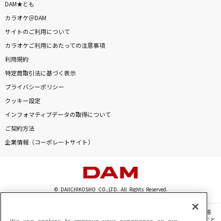
DAM★とも
カラオケ＠DAM
サイトのご利用について
カラオケご利用にあたっての注意事項
利用規約
特定商取引法に基づく表示
プライバシーポリシー
クッキー設定
インフォマティブデータの取得について
ご契約方法
企業情報（コーポレートサイト）
© DAIICHIKOSHO CO.,LTD. All Rights Reserved.
このサイトに掲載されている一切の文章・画像・写真・動画・音声等を、手段や形態
を問わず、著作権法の定める範囲を超えて無断で複製、転載、ファイル化などすること