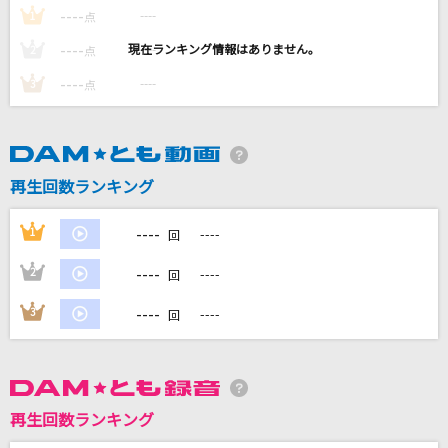
打上花火
----
----
1
点
DAOKO×米津玄師
----
----
2
点
----
----
3
点
世界が終るまでは…
WANDS
いけないボーダーライン
再生回数ランキング
ワルキューレ
----
1
----
回
白日
King Gnu
----
2
----
回
----
もっと見る
3
----
回
DAMの新曲・ランキングなど
カラオケ最新情報をチェック！
再生回数ランキング