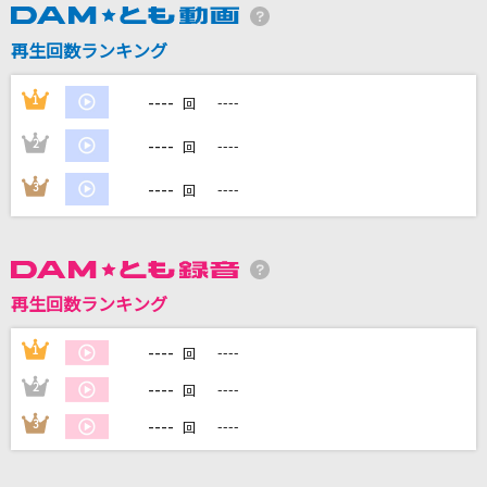
再生回数ランキング
----
1
----
回
DAMに会員登録・ログインして
カラオケをもっと楽しもう！
----
2
----
回
----
3
----
回
自宅でカラオケ歌い放題！
家族や友達と一緒に！練習にも！
再生回数ランキング
----
1
----
回
----
2
----
回
----
3
----
回