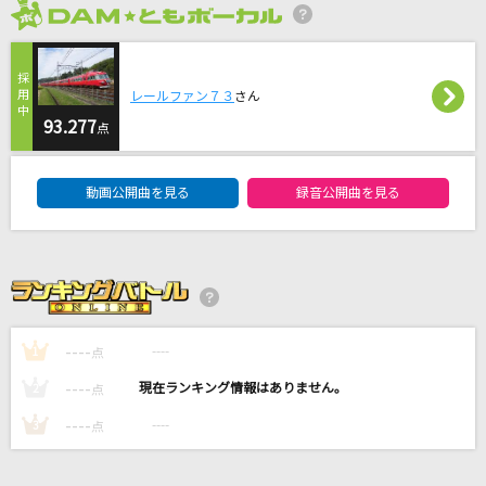
米津玄師
2026年8月度
光の街
レールファン７３
さん
back number
93.277
点
[生音]君の好きなとこ
DAM★ともボーカルエントリーランキング
平井堅
動画公開曲を見る
録音公開曲を見る
[生音]春泥棒
ヨルシカ
残響散歌
----
----
1
点
Aimer(エメ)
----
----
2
点
もっと見る
----
----
3
点
DAMの新曲・ランキングなど
カラオケ最新情報をチェック！