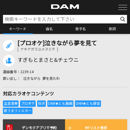
キーワード
曲名
歌手名
歌詞
[プロオケ]泣きながら夢を見て
カラオケ検索
[ ナキナガラユメヲミテ ]
すぎもとまさと&チェウニ
カラオケ店舗検索
選曲番号：
2239-14
泣きながら 夢を見たわ
カラオケリクエスト
対応カラオケコンテンツ
全国りれき
リアルタイムで歌われている曲の一覧
デンモクアプリで予約
MYリスト保存