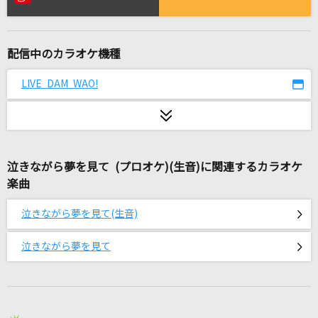
ハレ晴レユカイ
涼宮ハルヒ(CV.平野綾)、長門有希(CV.茅原実里)、朝比奈みくる(CV.後藤
邑子)
配信中のカラオケ機種
[生音]翳(かげ)りゆく部屋
LIVE DAM WAO!
松任谷由実(荒井由実)
HOWEVER
GLAY
泣きながら夢を見て (プロオケ)(生音)に関連するカラオケ
SAKE OF LOVE
楽曲
[ALKALOID & Crazy:B]天城一彩(CV.梶原岳人)、白鳥藍良(CV.天崎滉平)、
礼瀬マヨイ(CV.重松千晴)、風早巽(CV.中澤まさとも)、天城燐音(CV.阿座
泣きながら夢を見て(生音)
上洋平)、HiMERU(CV.笠間淳)、桜河こはく(CV.海渡翼)、椎名ニキ(CV.山口
智広)
泣きながら夢を見て
[生音]真夏の果実
サザンオールスターズ
M八七(ビデオクリップバージョン)