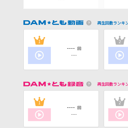
再生回数ランキ
1
2
----
回
----
再生回数ランキ
1
2
----
回
----