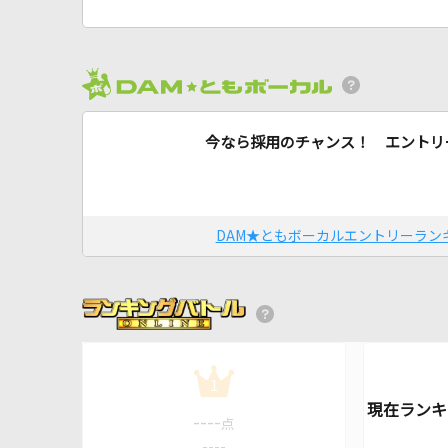
今なら採用のチャンス！ エントリ
DAM★ともボーカルエントリーラン
1
----
点
----