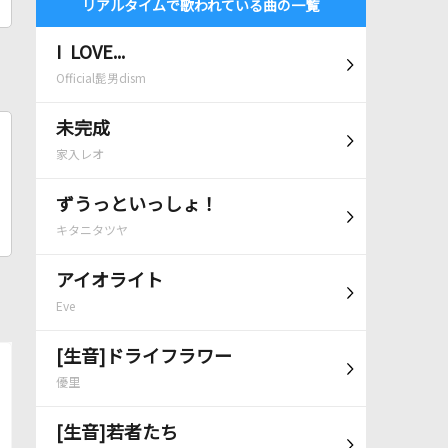
リアルタイムで歌われている曲の一覧
I LOVE...
Official髭男dism
未完成
家入レオ
ずうっといっしょ！
キタニタツヤ
アイオライト
Eve
[生音]ドライフラワー
優里
[生音]若者たち