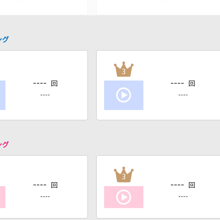
ング
3
----
----
回
回
----
----
ング
3
----
----
回
回
----
----