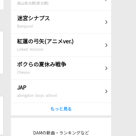
森山直太朗(直太朗)
迷宮シナプス
flumpool
紅蓮の弓矢(アニメver.)
Linked Horizon
ボクらの夏休み戦争
Chevon
JAP
abingdon boys school
もっと見る
DAMの新曲・ランキングなど