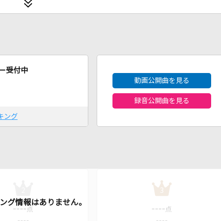
2026年8月度
ー受付中
動画公開曲を見る
録音公開曲を見る
キング
2
3
----
----
点
点
----
----