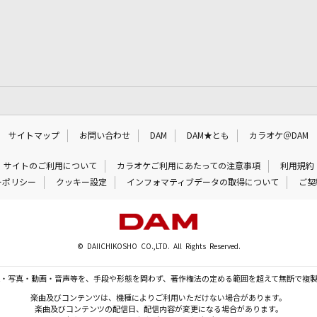
サイトマップ
お問い合わせ
DAM
DAM★とも
カラオケ＠DAM
サイトのご利用について
カラオケご利用にあたっての注意事項
利用規約
ーポリシー
クッキー設定
インフォマティブデータの取得について
ご契
© DAIICHIKOSHO CO.,LTD. All Rights Reserved.
・写真・動画・音声等を、手段や形態を問わず、著作権法の定める範囲を超えて無断で複
楽曲及びコンテンツは、機種によりご利用いただけない場合があります。
楽曲及びコンテンツの配信日、配信内容が変更になる場合があります。