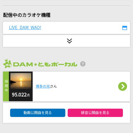
Love me forever!
Ado
配信中のカラオケ機種
Miscast
LIVE DAM WAO!
X JAPAN (X)
ヒカリヘ
miwa
2026年8月度
Seventh Heaven
七海うらら
博多の光
さん
[生音]promise
95.022
点
広瀬香美
DAM★ともボーカルエントリーランキング
動画公開曲を見る
録音公開曲を見る
最後の雨
中西保志