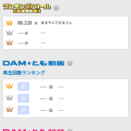
小さきもの
林明日香
88.228
あまやんでおまさん
1
点
[生音]-救世主 メシア-“DEAD or ALIVE“Live ve
----
r
----
2
点
Janne Da Arc
----
----
3
点
99番目の夜
PENICILLIN
再生回数ランキング
V.I.P(アニメバージョン)
シド
----
1
----
回
もっと見る
----
2
----
回
----
3
----
回
DAMの新曲・ランキングなど
カラオケ最新情報をチェック！