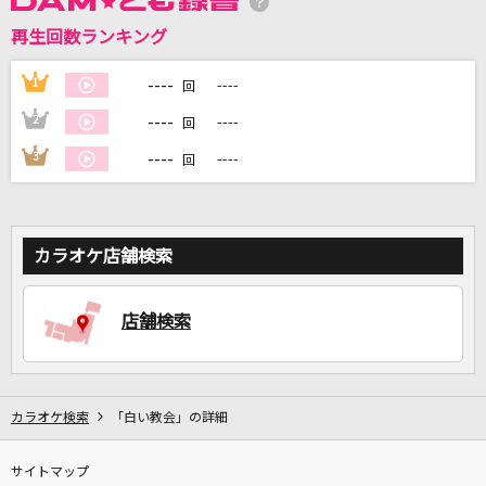
再生回数ランキング
----
1
----
DAMに会員登録・ログインして
回
カラオケをもっと楽しもう！
----
2
----
回
----
3
----
回
自宅でカラオケ歌い放題！
家族や友達と一緒に！練習にも！
カラオケ店舗検索
店舗検索
カラオケ検索
「白い教会」の詳細
サイトマップ