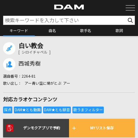
キーワード
曲名
歌手名
歌詞
白い教会
カラオケ検索
[ シロイチャペル ]
西城秀樹
カラオケ店舗検索
選曲番号：
2264-81
アー青い空に鳩がとぶ アー
カラオケリクエスト
対応カラオケコンテンツ
全国りれき
リアルタイムで歌われている曲の一覧
デンモクアプリで予約
MYリスト保存