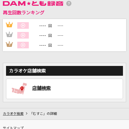
再生回数ランキング
DAMに会員登録・ログインして
カラオケをもっと楽しもう！
----
1
----
回
----
2
----
回
----
3
----
回
自宅でカラオケ歌い放題！
家族や友達と一緒に！練習にも！
カラオケ店舗検索
店舗検索
カラオケ検索
「むすこ」の詳細
サイトマップ