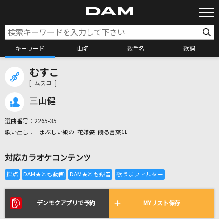
キーワード
曲名
歌手名
歌詞
むすこ
カラオケ検索
[ ムスコ ]
三山健
カラオケ店舗検索
選曲番号：
2265-35
まぶしい娘の 花嫁姿 餞る言葉は
カラオケリクエスト
対応カラオケコンテンツ
全国りれき
リアルタイムで歌われている曲の一覧
デンモクアプリで予約
MYリスト保存