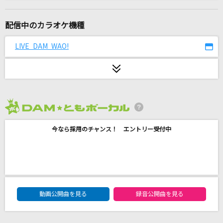
Dragon Night
SEKAI NO OWARI(世界の終わり)
配信中のカラオケ機種
[生音]ひまわりの約束
LIVE DAM WAO!
秦 基博
恋月夜
竹内力(RIKI)
2026年8月度
ワガママで誤魔化さないで
今なら採用のチャンス！ エントリー受付中
THE ORAL CIGARETTES
[オリカラ]負けないで
ZARD
DAM★ともボーカルエントリーランキング
[生音]プルシアンブルーの肖像
動画公開曲を見る
録音公開曲を見る
安全地帯