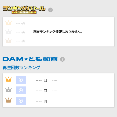
キセキ
GReeeeN
----
----
1
命に嫌われている
点
カンザキイオリ
----
----
2
点
----
----
3
点
闇に咲く花 ～The Catastrophe～
SING LIKE TALKING feat.サラ・オレイン
Angelic bright
再生回数ランキング
彩音
----
1
----
回
もっと見る
----
2
----
回
DAMの新曲・ランキングなど
----
3
----
回
カラオケ最新情報をチェック！