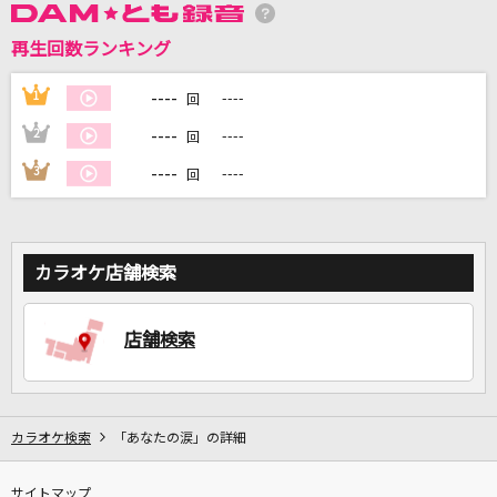
再生回数ランキング
DAMに会員登録・ログインして
カラオケをもっと楽しもう！
----
1
----
回
----
2
----
回
----
3
----
回
自宅でカラオケ歌い放題！
家族や友達と一緒に！練習にも！
カラオケ店舗検索
店舗検索
カラオケ検索
「あなたの涙」の詳細
サイトマップ