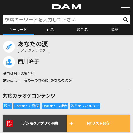
キーワード
曲名
歌手名
歌詞
あなたの涙
カラオケ検索
[ アナタノナミダ ]
西川峰子
カラオケ店舗検索
選曲番号：
2267-20
私の手のひらに あなたの涙が
カラオケリクエスト
対応カラオケコンテンツ
全国りれき
リアルタイムで歌われている曲の一覧
デンモクアプリで予約
MYリスト保存