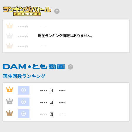
[生音]君の知らない物語
supercell
----
----
1
抱きしめたい
点
Mr.Children
----
----
2
点
----
----
3
点
[生音]ひまわりの約束
秦 基博
緋色の空(ひしょくのそら)
再生回数ランキング
川田まみ
----
1
----
回
もっと見る
----
2
----
回
DAMの新曲・ランキングなど
----
3
----
回
カラオケ最新情報をチェック！