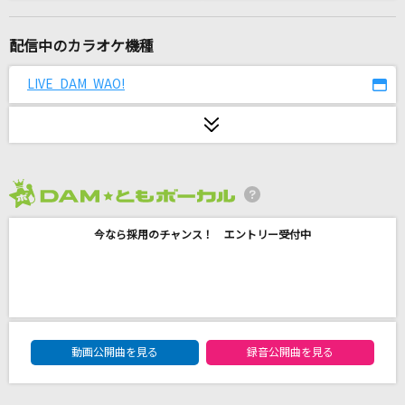
正解
RADWIMPS
配信中のカラオケ機種
[生音]レイニーブルー
LIVE DAM WAO!
徳永英明
[生音]HOT LIMIT
T.M.Revolution
2026年8月度
[生音]TSUNAMI
今なら採用のチャンス！ エントリー受付中
サザンオールスターズ
[生音]ロビンソン
スピッツ
DAM★ともボーカルエントリーランキング
誘惑
動画公開曲を見る
録音公開曲を見る
GLAY