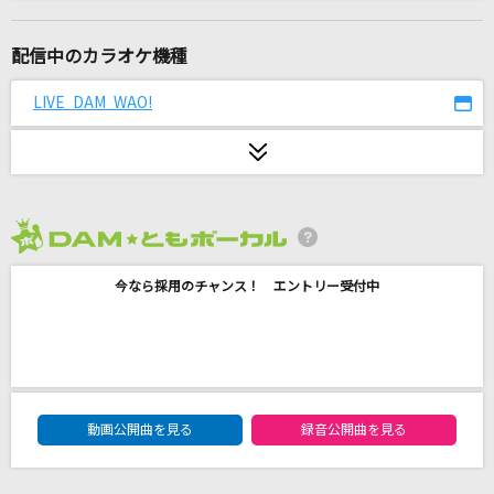
フォーマンセル
TOP4(キヨ・レトルト・牛沢・ガッチマン)
配信中のカラオケ機種
打上花火
LIVE DAM WAO!
DAOKO×米津玄師
MajiでKoiする5秒前
広末涼子
2026年8月度
夏祭り
今なら採用のチャンス！ エントリー受付中
JITTERIN' JINN
ラグランジュ☆ポイント
小桃音まい
DAM★ともボーカルエントリーランキング
愛とか恋とか
動画公開曲を見る
録音公開曲を見る
Novelbright