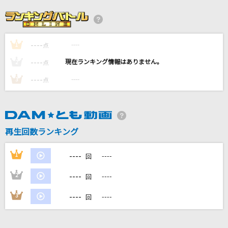
ノンブレス・オブリージュ
ピノキオピー
----
----
1
歌ひとすじに
点
西川ひとみ
----
----
2
点
----
----
3
点
[生音]別れの予感
テレサ・テン
BONBON GiRL
再生回数ランキング
SARM
----
1
----
回
もっと見る
----
2
----
回
DAMの新曲・ランキングなど
----
3
----
回
カラオケ最新情報をチェック！