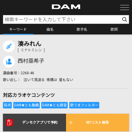
キーワード
曲名
歌手名
歌詞
湊みれん
カラオケ検索
[ ミナトミレン ]
西村亜希子
カラオケ店舗検索
選曲番号：
2268-46
泣いて見送る 桟橋は 星もない
カラオケリクエスト
対応カラオケコンテンツ
全国りれき
リアルタイムで歌われている曲の一覧
デンモクアプリで予約
MYリスト保存