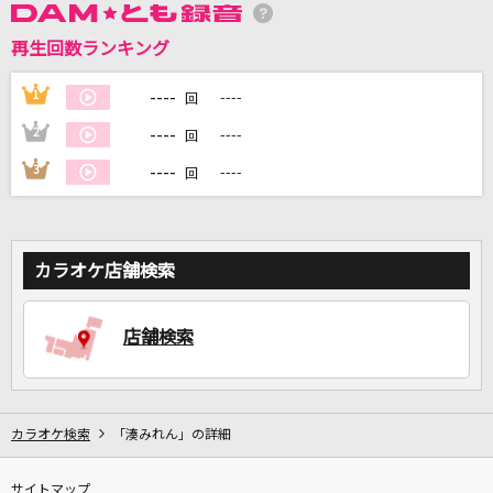
再生回数ランキング
DAMに会員登録・ログインして
カラオケをもっと楽しもう！
----
1
----
回
----
2
----
回
----
3
----
回
自宅でカラオケ歌い放題！
家族や友達と一緒に！練習にも！
カラオケ店舗検索
店舗検索
カラオケ検索
「湊みれん」の詳細
サイトマップ