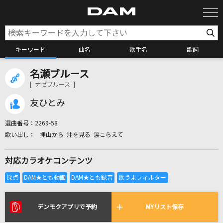
キーワード
曲名
歌手名
歌詞
名瀬ブルース
カラオケ検索
[ ナゼブルース ]
友ひとみ
カラオケ店舗検索
選曲番号：
2269-58
拝山から 沖を見る 涙こらえて
カラオケリクエスト
対応カラオケコンテンツ
全国りれき
リアルタイムで歌われている曲の一覧
デンモクアプリで予約
MYリスト保存