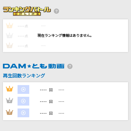
もらい泣き
一青 窈
----
----
1
[生音]ら・ら・ら
点
大黒摩季
----
----
2
点
----
----
3
点
初恋サイダー
Buono!
唱
再生回数ランキング
Ado
----
1
----
回
もっと見る
----
2
----
回
DAMの新曲・ランキングなど
----
3
----
回
カラオケ最新情報をチェック！