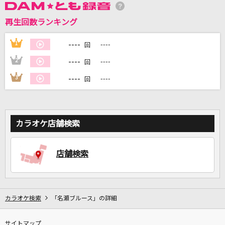
再生回数ランキング
DAMに会員登録・ログインして
カラオケをもっと楽しもう！
----
1
----
回
----
2
----
回
----
3
----
回
自宅でカラオケ歌い放題！
家族や友達と一緒に！練習にも！
カラオケ店舗検索
店舗検索
カラオケ検索
「名瀬ブルース」の詳細
サイトマップ