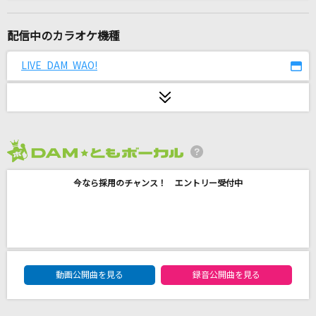
サンタクロース
ELLEGARDEN
配信中のカラオケ機種
[生音]やさしくなりたい
LIVE DAM WAO!
斉藤和義
め組のひと
倖田來未
2026年8月度
アイネクライネ
今なら採用のチャンス！ エントリー受付中
米津玄師
クスシキ
Mrs. GREEN APPLE
DAM★ともボーカルエントリーランキング
[生音]天ノ弱
動画公開曲を見る
録音公開曲を見る
164 feat.GUMI