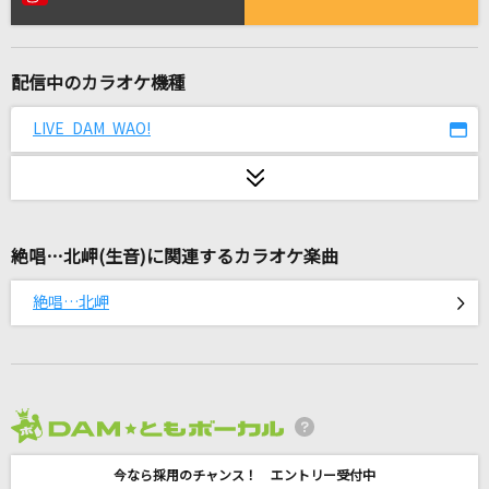
#ラブコード
iLiFE!
配信中のカラオケ機種
Once
原田ひとみ
LIVE DAM WAO!
夏の終り
オフコース
絶唱…北岬(生音)に関連するカラオケ楽曲
[生音]君の知らない物語
supercell
絶唱…北岬
ダンス・デカダンス
Chevon
朧
2026年8月度
市川由紀乃
今なら採用のチャンス！ エントリー受付中