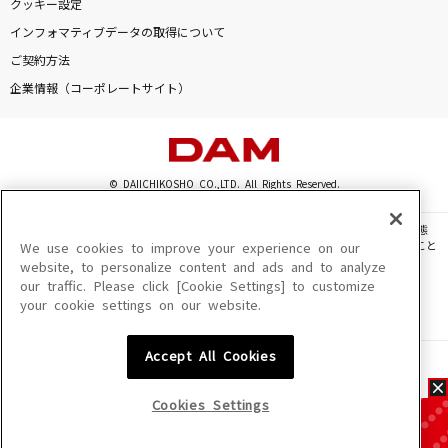
クッキー設定
インフォマティブデータの取得について
ご契約方法
企業情報（コーポレートサイト）
© DAIICHIKOSHO CO.,LTD. All Rights Reserved.
このサイトに掲載されている一切の文章・画像・写真・動画・音声等を、手段や形態
を問わず、著作権法の定める範囲を超えて無断で複製、転載、ファイル化などすること
We use cookies to improve your experience on our
を禁じます。
website, to personalize content and ads and to analyze
our traffic. Please click [Cookie Settings] to customize
楽曲及びコンテンツは、機種によりご利用いただけない場合があります。
your cookie settings on our website.
楽曲及びコンテンツの配信日、配信内容が変更になる場合があります。
楽曲によりMYリスト保存ができない場合があります。
Accept All Cookies
JASRAC許諾番号
6602250213Y31015 6602250112Y38026 6602250240Y31015
6602250241Y45122
Cookies Settings
NexTone許諾番号
ID000002945 ID000002947 ID000002937 ID000002938