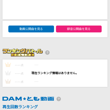
ルーム No.4
超学生
母国情緒
DAM★ともボーカルエントリーランキング
東京事変
動画公開曲を見る
録音公開曲を見る
どこまでも ～How Far I'll Go～
屋比久知奈
地上の星
----
----
1
点
中島みゆき
----
----
2
点
もっと見る
----
----
3
点
DAMの新曲・ランキングなど
カラオケ最新情報をチェック！
再生回数ランキング