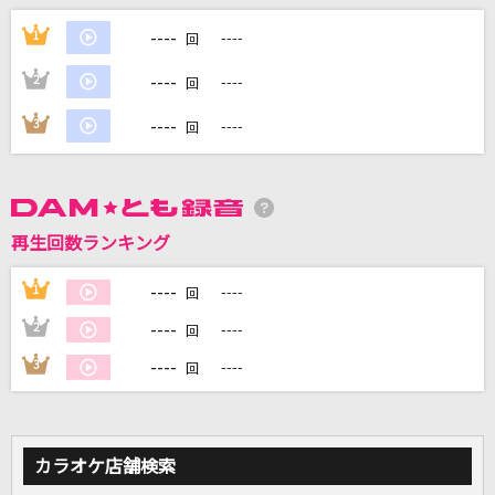
----
1
----
回
DAMに会員登録・ログインして
----
2
----
カラオケをもっと楽しもう！
回
----
3
----
回
自宅でカラオケ歌い放題！
家族や友達と一緒に！練習にも！
再生回数ランキング
----
1
----
回
----
2
----
回
----
3
----
回
カラオケ店舗検索