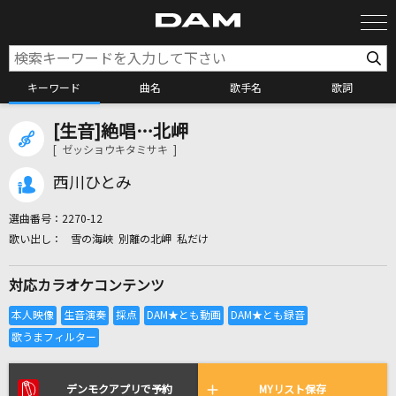
キーワード
曲名
歌手名
歌詞
[生音]絶唱…北岬
カラオケ検索
[ ゼッショウキタミサキ ]
西川ひとみ
カラオケ店舗検索
選曲番号：
2270-12
雪の海峡 別離の北岬 私だけ
カラオケリクエスト
対応カラオケコンテンツ
全国りれき
リアルタイムで歌われている曲の一覧
デンモクアプリで予約
MYリスト保存