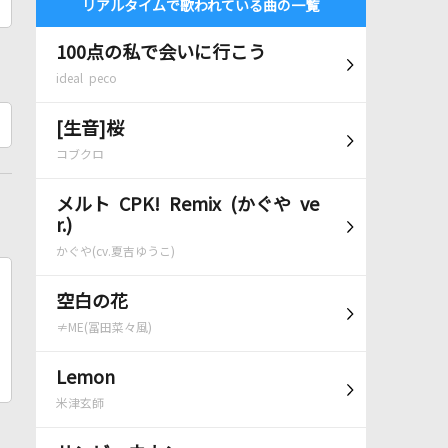
リアルタイムで歌われている曲の一覧
100点の私で会いに行こう
ideal peco
[生音]桜
コブクロ
メルト CPK! Remix (かぐや ve
r.)
かぐや(cv.夏吉ゆうこ)
空白の花
≠ME(冨田菜々風)
Lemon
米津玄師