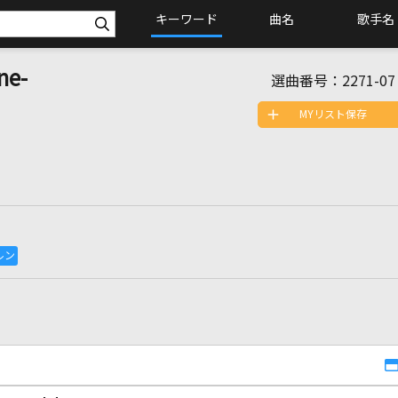
キーワード
曲名
歌手名
ne-
選曲番号：
2271-07
MYリスト保存