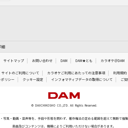
の詳細
サイトマップ
お問い合わせ
DAM
DAM★とも
カラオケ＠DAM
サイトのご利用について
カラオケご利用にあたっての注意事項
利用規約
ーポリシー
クッキー設定
インフォマティブデータの取得について
ご契
© DAIICHIKOSHO CO.,LTD. All Rights Reserved.
・写真・動画・音声等を、手段や形態を問わず、著作権法の定める範囲を超えて無断で複
楽曲及びコンテンツは、機種によりご利用いただけない場合があります。