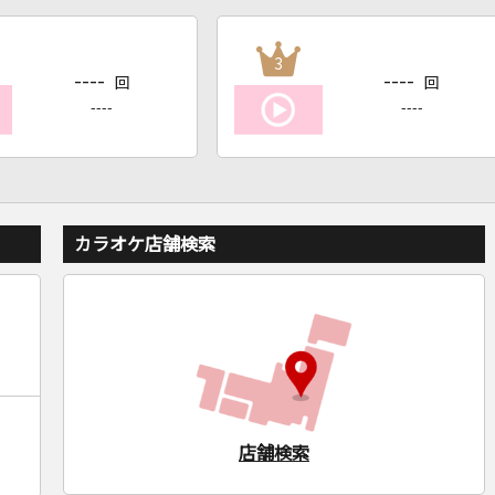
3
----
----
回
回
----
----
カラオケ店舗検索
店舗検索