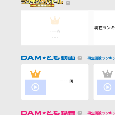
1
----
点
----
再生回数ランキ
1
2
----
回
----
再生回数ランキ