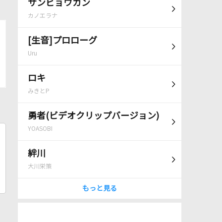
サンビョウカン
カノエラナ
[生音]プロローグ
Uru
ロキ
みきとP
勇者(ビデオクリップバージョン)
YOASOBI
絆川
大川栄策
もっと見る