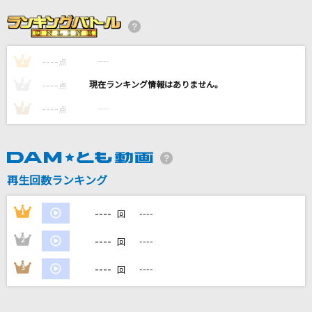
風をあつめて
はっぴいえんど
----
----
1
PHANTOM MINDS
点
水樹奈々
----
----
2
点
----
----
3
点
[生音]愛にできることはまだあるかい(ビデオク
リップバージョン)
RADWIMPS
再生回数ランキング
Catch up,latency
UNISON SQUARE GARDEN
----
1
----
回
もっと見る
----
2
----
回
----
3
----
回
DAMの新曲・ランキングなど
カラオケ最新情報をチェック！