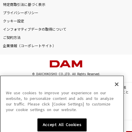
特定商取引法に基づく表示
プライバシーポリシー
クッキー設定
インフォマティブデータの取得について
ご契約方法
企業情報（コーポレートサイト）
© DAIICHIKOSHO CO.,LTD. All Rights Reserved.
このサイトに掲載されている一切の文章・画像・写真・動画・音声等を、手段や形態
を問わず、著作権法の定める範囲を超えて無断で複製、転載、ファイル化などすること
We use cookies to improve your experience on our
を禁じます。
website, to personalize content and ads and to analyze
our traffic. Please click [Cookie Settings] to customize
楽曲及びコンテンツは、機種によりご利用いただけない場合があります。
your cookie settings on our website.
楽曲及びコンテンツの配信日、配信内容が変更になる場合があります。
楽曲によりMYリスト保存ができない場合があります。
Accept All Cookies
JASRAC許諾番号
6602250213Y31015 6602250112Y38026 6602250240Y31015