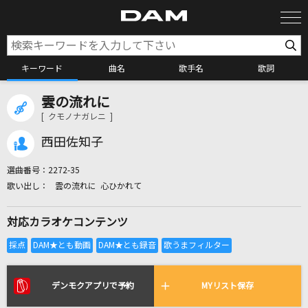
キーワード
曲名
歌手名
歌詞
雲の流れに
カラオケ検索
[ クモノナガレニ ]
西田佐知子
カラオケ店舗検索
選曲番号：
2272-35
雲の流れに 心ひかれて
カラオケリクエスト
対応カラオケコンテンツ
全国りれき
リアルタイムで歌われている曲の一覧
デンモクアプリで予約
MYリスト保存