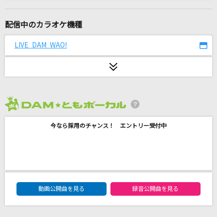
innocent world
Mr.Children
配信中のカラオケ機種
黒髪海峡
LIVE DAM WAO!
藤崎詩乃
君がいた夏
Mr.Children
2026年8月度
Plazma(ビデオクリップバージョン)
今なら採用のチャンス！ エントリー受付中
米津玄師
月光
鬼束ちひろ
DAM★ともボーカルエントリーランキング
アンリミテッド
動画公開曲を見る
録音公開曲を見る
Da-iCE