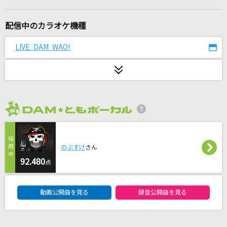
Happiness
シェネル
配信中のカラオケ機種
また君に恋してる
LIVE DAM WAO!
坂本冬美
[生音]サムライハート(Some Like It Hot!!)
SPYAIR
2026年8月度
[生音]さよならエレジー
菅田将暉
のぶすけ
さん
アイノカタチ feat.HIDE(GReeeeN)
92.480
点
Misia
DAM★ともボーカルエントリーランキング
動画公開曲を見る
録音公開曲を見る
奇跡を望むなら...
JUJU