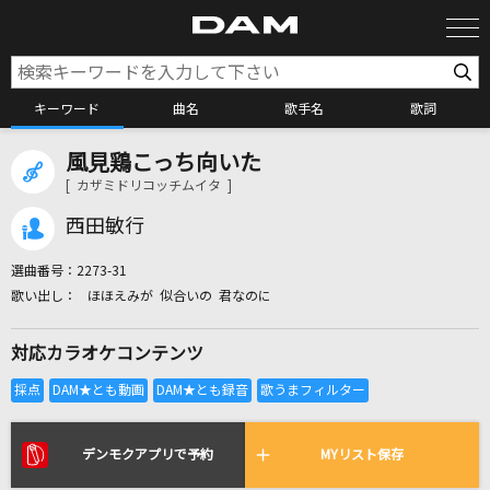
キーワード
曲名
歌手名
歌詞
風見鶏こっち向いた
カラオケ検索
[ カザミドリコッチムイタ ]
西田敏行
カラオケ店舗検索
選曲番号：
2273-31
ほほえみが 似合いの 君なのに
カラオケリクエスト
対応カラオケコンテンツ
全国りれき
リアルタイムで歌われている曲の一覧
デンモクアプリで予約
MYリスト保存