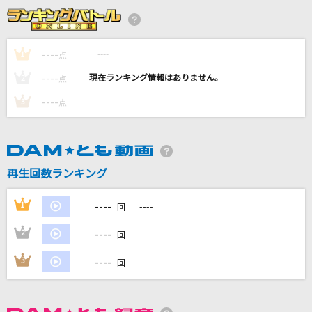
ライラック
Mrs. GREEN APPLE
----
----
1
点
[生音]離したくはない
----
----
2
点
T-BOLAN
----
----
3
点
[生音]あの紙ヒコーキ くもり空わって
19
3月9日
再生回数ランキング
Little Glee Monster
----
1
----
回
もっと見る
----
2
----
回
DAMの新曲・ランキングなど
----
3
----
回
カラオケ最新情報をチェック！