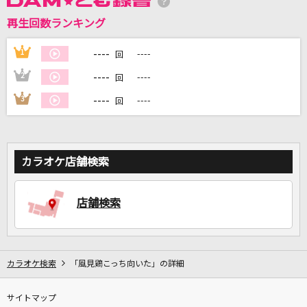
再生回数ランキング
DAMに会員登録・ログインして
カラオケをもっと楽しもう！
----
1
----
回
----
2
----
回
----
3
----
回
自宅でカラオケ歌い放題！
家族や友達と一緒に！練習にも！
カラオケ店舗検索
店舗検索
カラオケ検索
「風見鶏こっち向いた」の詳細
サイトマップ