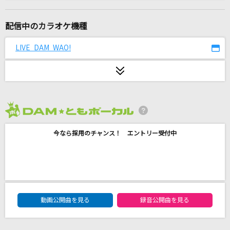
黒髪海峡
藤崎詩乃
配信中のカラオケ機種
太陽と月のCROSS
LIVE DAM WAO!
TWO-FORMULA
奏(かなで)
スキマスイッチ
2026年8月度
あなたのキスを数えましょう～You were mine
～
今なら採用のチャンス！ エントリー受付中
小柳ゆき
oath sign
LiSA
DAM★ともボーカルエントリーランキング
動画公開曲を見る
録音公開曲を見る
ええじゃないか
WEST.