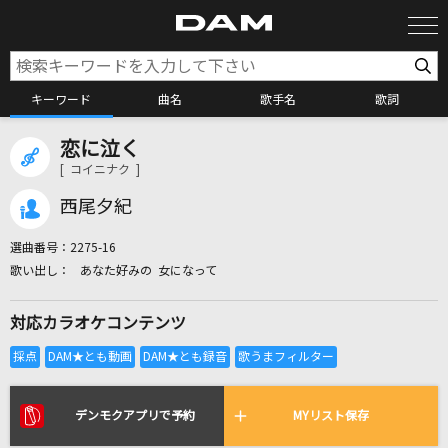
キーワード
曲名
歌手名
歌詞
恋に泣く
カラオケ検索
[ コイニナク ]
西尾夕紀
カラオケ店舗検索
選曲番号：
2275-16
あなた好みの 女になって
カラオケリクエスト
対応カラオケコンテンツ
全国りれき
リアルタイムで歌われている曲の一覧
デンモクアプリで予約
MYリスト保存