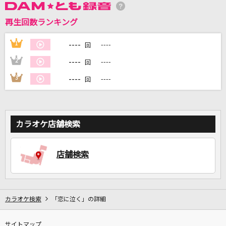
再生回数ランキング
----
1
----
回
DAMに会員登録・ログインして
カラオケをもっと楽しもう！
----
2
----
回
----
3
----
回
自宅でカラオケ歌い放題！
家族や友達と一緒に！練習にも！
カラオケ店舗検索
店舗検索
カラオケ検索
「恋に泣く」の詳細
サイトマップ