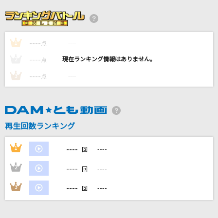
Here Comes The Sun [ヒア・カムズ・ザ・サ
ン]
The Beatles
----
----
1
点
----
----
2
点
会心の一撃
----
----
3
点
RADWIMPS
I LOVE...
Official髭男dism
再生回数ランキング
六兆年と一夜物語
----
1
----
回
kemu feat.IA
----
2
----
回
もっと見る
----
3
----
回
DAMの新曲・ランキングなど
カラオケ最新情報をチェック！