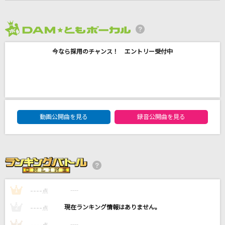
[生音]青い珊瑚礁
松田聖子
2026年8月度
YESTERDAY LOVE
今なら採用のチャンス！ エントリー受付中
倉木麻衣
赤い風船
まふまふ
DAM★ともボーカルエントリーランキング
動画公開曲を見る
録音公開曲を見る
恋
back number
もっと見る
DAMの新曲・ランキングなど
----
----
1
点
カラオケ最新情報をチェック！
----
----
2
点
----
----
3