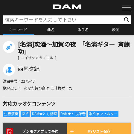
キーワード
曲名
歌手名
歌詞
[名演]恋酒～加賀の夜 「名演ギター 斉藤
カラオケ検索
功」
[ コイサケカガノヨル ]
カラオケ店舗検索
西尾夕紀
選曲番号：
2275-43
カラオケリクエスト
あなた待つ夜は 三十路が十九
対応カラオケコンテンツ
全国りれき
リアルタイムで歌われている曲の一覧
デンモクアプリで予約
MYリスト保存