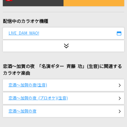
The 5th
＝LOVE
配信中のカラオケ機種
[生音]アイラブユー
back number
LIVE DAM WAO!
[生音]シルエット
KANA-BOON
恋酒～加賀の夜 「名演ギター 斉藤 功」(生音)に関連する
ゆびきりレイン
カラオケ楽曲
カラフルピーチ
恋酒～加賀の夜(生音)
[生音]初恋
aiko
恋酒～加賀の夜 (プロオケ)(生音)
ORION
恋酒～加賀の夜
中島美嘉