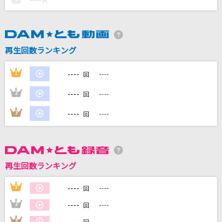
点
DAMに会員登録・ログインして
カラオケをもっと楽しもう！
再生回数ランキング
----
1
----
回
自宅でカラオケ歌い放題！
----
2
----
回
家族や友達と一緒に！練習にも！
----
3
----
回
再生回数ランキング
----
1
----
回
----
2
----
回
----
3
----