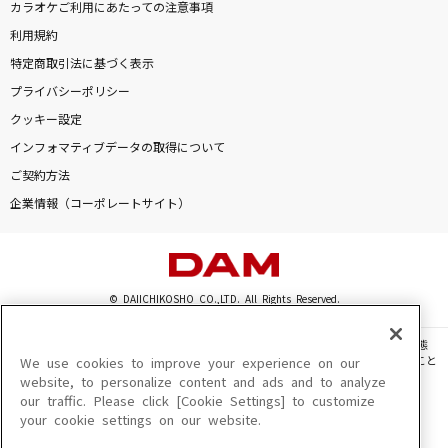
カラオケご利用にあたっての注意事項
利用規約
特定商取引法に基づく表示
プライバシーポリシー
クッキー設定
インフォマティブデータの取得について
ご契約方法
企業情報（コーポレートサイト）
© DAIICHIKOSHO CO.,LTD. All Rights Reserved.
このサイトに掲載されている一切の文章・画像・写真・動画・音声等を、手段や形態
を問わず、著作権法の定める範囲を超えて無断で複製、転載、ファイル化などすること
We use cookies to improve your experience on our
を禁じます。
website, to personalize content and ads and to analyze
our traffic. Please click [Cookie Settings] to customize
楽曲及びコンテンツは、機種によりご利用いただけない場合があります。
your cookie settings on our website.
楽曲及びコンテンツの配信日、配信内容が変更になる場合があります。
楽曲によりMYリスト保存ができない場合があります。