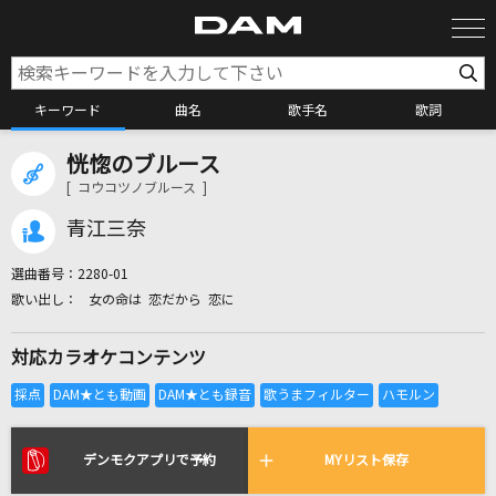
キーワード
曲名
歌手名
歌詞
恍惚のブルース
カラオケ検索
[ コウコツノブルース ]
青江三奈
カラオケ店舗検索
選曲番号：
2280-01
女の命は 恋だから 恋に
カラオケリクエスト
対応カラオケコンテンツ
全国りれき
リアルタイムで歌われている曲の一覧
デンモクアプリで予約
MYリスト保存