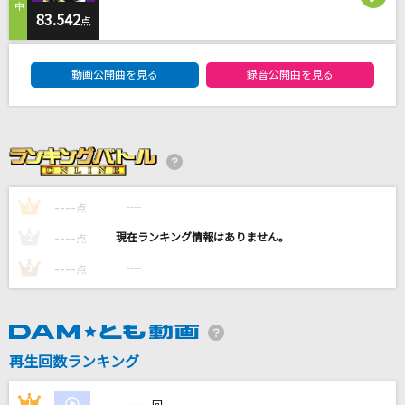
[生音]都落ち
83.542
点
ヨルシカ
DAM★ともボーカルエントリーランキング
動画公開曲を見る
録音公開曲を見る
怪獣
サカナクション
濁流のほとり 清流の淵
梶原景時(井上和彦)
----
----
1
点
[生音]オリオンをなぞる
----
----
2
点
UNISON SQUARE GARDEN
----
----
3
点
もっと見る
DAMの新曲・ランキングなど
カラオケ最新情報をチェック！
再生回数ランキング
----
1
----