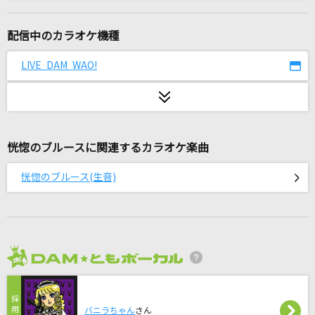
たかがアイラブユー
Official髭男dism
配信中のカラオケ機種
東京フラッシュ
LIVE DAM WAO!
Vaundy
[生音]イミテイション・ゴールド
山口百恵
恍惚のブルースに関連するカラオケ楽曲
≒JOY
恍惚のブルース(生音)
≒JOY
[生音]炎
LiSA
2026年8月度
[生音]PEACH
大塚 愛
バニラちゃん
さん