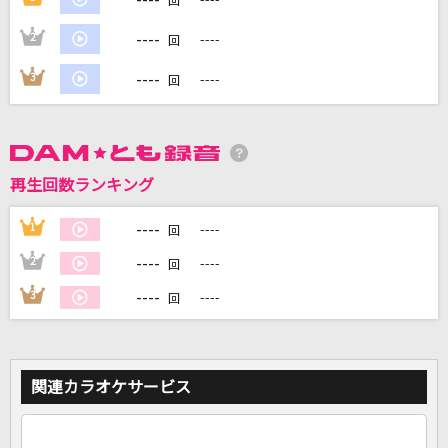
回
----
2
----
回
DAMに会員登録・ログインして
カラオケをもっと楽しもう！
----
3
----
回
再生回数ランキング
自宅でカラオケ歌い放題！
家族や友達と一緒に！練習にも！
----
1
----
回
----
2
----
回
----
3
----
回
関連カラオケサービス