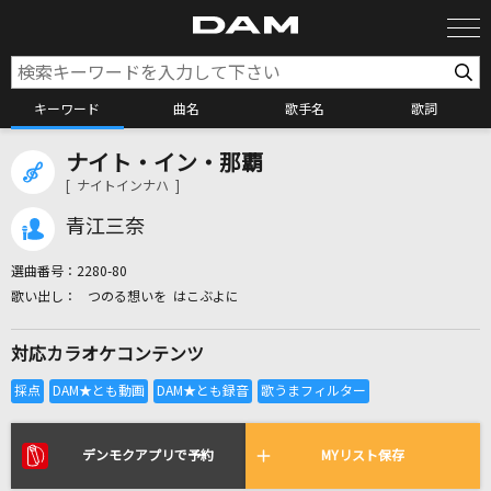
キーワード
曲名
歌手名
歌詞
ナイト・イン・那覇
カラオケ検索
[ ナイトインナハ ]
青江三奈
カラオケ店舗検索
選曲番号：
2280-80
つのる想いを はこぶよに
カラオケリクエスト
対応カラオケコンテンツ
全国りれき
リアルタイムで歌われている曲の一覧
デンモクアプリで予約
MYリスト保存