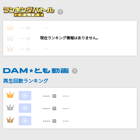
TOKIMEKI Runners
虹ヶ咲学園スクールアイドル同好会
----
----
1
真・運命
点
M!LK (曽野舜太・山中柔太朗)
----
----
2
点
----
----
3
点
[生音]君はロックを聴かない
あいみょん
[生音]歌うたいのバラッド
再生回数ランキング
斉藤和義
----
1
----
回
もっと見る
----
2
----
回
DAMの新曲・ランキングなど
----
3
----
回
カラオケ最新情報をチェック！