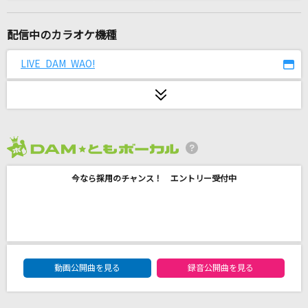
Silent Blaze
近江彼方(鬼頭明里)
配信中のカラオケ機種
1986年のマリリン
LIVE DAM WAO!
本田美奈子
高嶺の花子さん
back number
2026年8月度
PRIDE
今なら採用のチャンス！ エントリー受付中
今井美樹
図鑑
SEKAI NO OWARI(世界の終わり)
DAM★ともボーカルエントリーランキング
I LOVE...
動画公開曲を見る
録音公開曲を見る
Official髭男dism