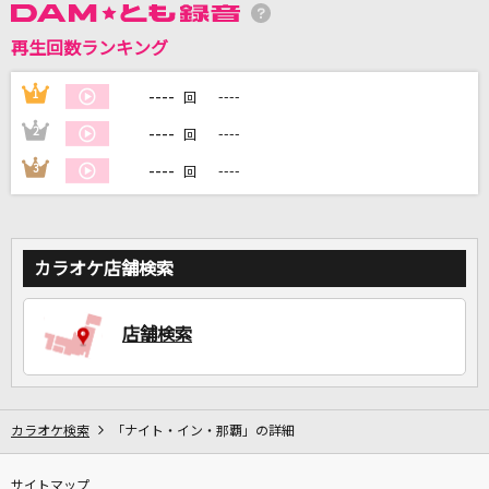
再生回数ランキング
DAMに会員登録・ログインして
カラオケをもっと楽しもう！
----
1
----
回
----
2
----
回
----
3
----
回
自宅でカラオケ歌い放題！
家族や友達と一緒に！練習にも！
カラオケ店舗検索
店舗検索
カラオケ検索
「ナイト・イン・那覇」の詳細
サイトマップ