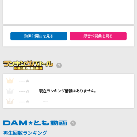
[生音]楓
スピッツ
ハルカ
DAM★ともボーカルエントリーランキング
YOASOBI
動画公開曲を見る
録音公開曲を見る
[生音]Tomorrow never knows
Mr.Children
春立ちぬ
----
----
1
点
川野夏美
----
----
2
点
もっと見る
----
----
3
点
DAMの新曲・ランキングなど
カラオケ最新情報をチェック！
再生回数ランキング