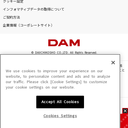
クッキー設定
インフォマティブデータの取得について
ご契約方法
企業情報（コーポレートサイト）
© DAIICHIKOSHO CO.,LTD. All Rights Reserved.
このサイトに掲載されている一切の文章・画像・写真・動画・音声等を、手段や形態
を問わず、著作権法の定める範囲を超えて無断で複製、転載、ファイル化などすること
We use cookies to improve your experience on our
を禁じます。
website, to personalize content and ads and to analyze
our traffic. Please click [Cookie Settings] to customize
楽曲及びコンテンツは、機種によりご利用いただけない場合があります。
your cookie settings on our website.
楽曲及びコンテンツの配信日、配信内容が変更になる場合があります。
楽曲によりMYリスト保存ができない場合があります。
Accept All Cookies
JASRAC許諾番号
6602250213Y31015 6602250112Y38026 6602250240Y31015
6602250241Y45122
Cookies Settings
NexTone許諾番号
ID000002945 ID000002947 ID000002937 ID000002938