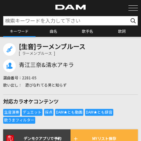
キーワード
曲名
歌手名
歌詞
[生音]ラーメンブルース
カラオケ検索
[ ラーメンブルース ]
青江三奈&清水アキラ
カラオケ店舗検索
選曲番号：
2281-05
遊びなれてる男と知らず
カラオケリクエスト
対応カラオケコンテンツ
全国りれき
リアルタイムで歌われている曲の一覧
デンモクアプリで予約
MYリスト保存