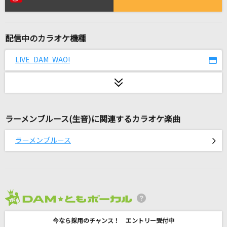
[生音]インフェルノ(アニメ映像 Ver.)
Mrs. GREEN APPLE
配信中のカラオケ機種
やさしさで溢れるように
JUJU
LIVE DAM WAO!
走る人
カラーボトル
ラーメンブルース(生音)に関連するカラオケ楽曲
曖歌
湘南乃風
ラーメンブルース
輝け
ファンキー加藤
決戦スピリット
2026年8月度
CHiCO with HoneyWorks
今なら採用のチャンス！ エントリー受付中