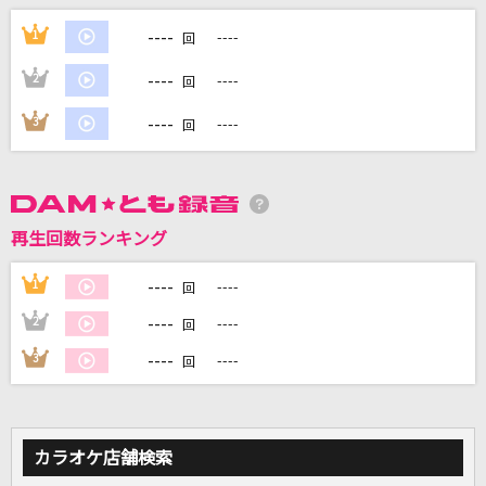
----
1
----
回
DAMに会員登録・ログインして
----
2
----
カラオケをもっと楽しもう！
回
----
3
----
回
自宅でカラオケ歌い放題！
家族や友達と一緒に！練習にも！
再生回数ランキング
----
1
----
回
----
2
----
回
----
3
----
回
カラオケ店舗検索