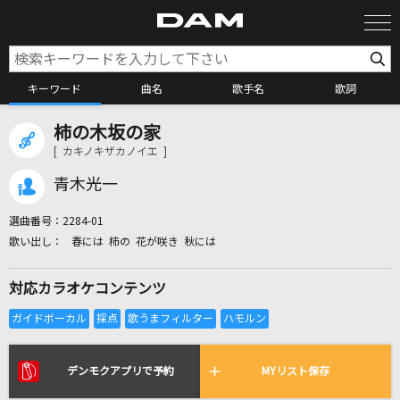
キーワード
曲名
歌手名
歌詞
柿の木坂の家
カラオケ検索
[ カキノキザカノイエ ]
青木光一
カラオケ店舗検索
選曲番号：
2284-01
春には 柿の 花が咲き 秋には
カラオケリクエスト
対応カラオケコンテンツ
全国りれき
リアルタイムで歌われている曲の一覧
デンモクアプリで予約
MYリスト保存