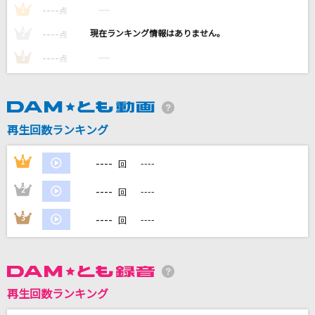
----
光あれ
----
1
点
岡野昭仁
----
----
2
点
----
----
3
点
Magic
Mrs. GREEN APPLE
多分、風。
再生回数ランキング
サカナクション
----
1
----
回
[生音]バランス
This is LAST
----
2
----
回
----
3
----
もっと見る
回
DAMの新曲・ランキングなど
カラオケ最新情報をチェック！
再生回数ランキング