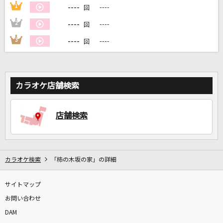
----
1
----
回
----
2
----
回
DAMに会員登録・ログインして
カラオケをもっと楽しもう！
----
3
----
回
カラオケ店舗検索
自宅でカラオケ歌い放題！
家族や友達と一緒に！練習にも！
店舗検索
カラオケ検索
「柿の木坂の家」の詳細
サイトマップ
お問い合わせ
DAM