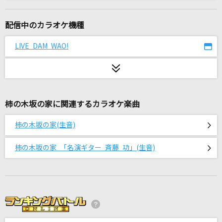
夜の踊り子
サカナクション
配信中のカラオケ機種
lulu.
LIVE DAM WAO!
Mrs. GREEN APPLE
いけないボーダーライン
ワルキューレ
柿の木坂の家に関連するカラオケ楽曲
ダンスホール
柿の木坂の家(生音)
Mrs. GREEN APPLE
柿の木坂の家 「名演ギター 斉藤 功」(生音)
[生音]ドライフラワー
優里
プシ
r-906 feat.初音ミク