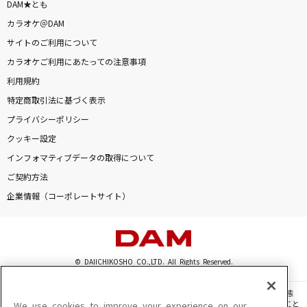
DAM★とも
カラオケ＠DAM
サイトのご利用について
カラオケご利用にあたっての注意事項
利用規約
特定商取引法に基づく表示
プライバシーポリシー
クッキー設定
インフォマティブデータの取得について
ご契約方法
企業情報（コーポレートサイト）
© DAIICHIKOSHO CO.,LTD. All Rights Reserved.
このサイトに掲載されている一切の文章・画像・写真・動画・音声等を、手段や形態
を問わず、著作権法の定める範囲を超えて無断で複製、転載、ファイル化などすること
We use cookies to improve your experience on our