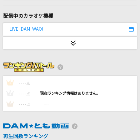
115万キロのフィルム
Official髭男dism
配信中のカラオケ機種
[生音]はつ恋
LIVE DAM WAO!
福山雅治
ロメオ(ビデオクリップバージョン)
LIP×LIP(勇次郎・愛蔵/CV:内山昂輝・島崎信長)
キラー
夏代孝明
----
----
1
点
----
----
2
点
[生音]水平線
----
----
3
点
back number
[生音]カシスオレンジ
Laughing Hick
再生回数ランキング