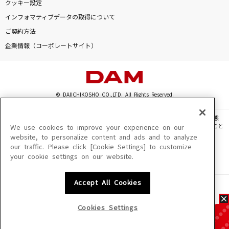
クッキー設定
インフォマティブデータの取得について
ご契約方法
企業情報（コーポレートサイト）
© DAIICHIKOSHO CO.,LTD. All Rights Reserved.
このサイトに掲載されている一切の文章・画像・写真・動画・音声等を、手段や形態
を問わず、著作権法の定める範囲を超えて無断で複製、転載、ファイル化などすること
We use cookies to improve your experience on our
を禁じます。
website, to personalize content and ads and to analyze
our traffic. Please click [Cookie Settings] to customize
楽曲及びコンテンツは、機種によりご利用いただけない場合があります。
your cookie settings on our website.
楽曲及びコンテンツの配信日、配信内容が変更になる場合があります。
楽曲によりMYリスト保存ができない場合があります。
Accept All Cookies
JASRAC許諾番号
6602250213Y31015 6602250112Y38026 6602250240Y31015
6602250241Y45122
Cookies Settings
NexTone許諾番号
ID000002945 ID000002947 ID000002937 ID000002938