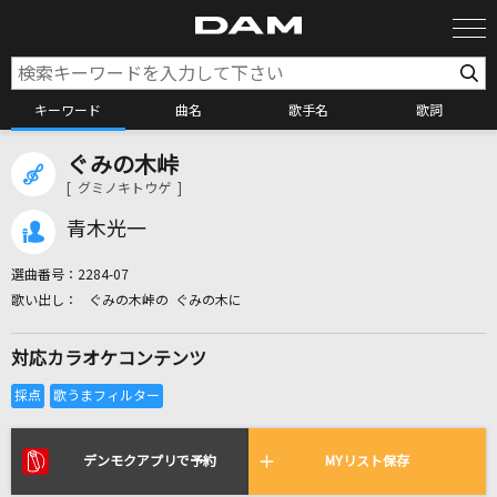
キーワード
曲名
歌手名
歌詞
ぐみの木峠
カラオケ検索
[ グミノキトウゲ ]
青木光一
カラオケ店舗検索
選曲番号：
2284-07
ぐみの木峠の ぐみの木に
カラオケリクエスト
対応カラオケコンテンツ
全国りれき
リアルタイムで歌われている曲の一覧
デンモクアプリで予約
MYリスト保存