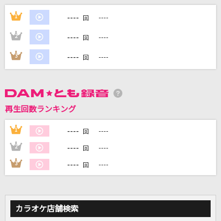
SOUVENIR(「SPY×FAMILY」アニメバージョン)
----
1
----
回
BUMP OF CHICKEN
----
2
----
回
[プロオケ]ごめんね…
----
3
----
回
高橋真梨子
ケセラセラ
Mrs. GREEN APPLE
再生回数ランキング
明日晴れるかな
----
1
----
回
桑田佳祐
----
2
----
回
もっと見る
----
3
----
回
DAMの新曲・ランキングなど
カラオケ最新情報をチェック！
カラオケ店舗検索