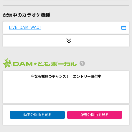
ヴィラン
Ado
配信中のカラオケ機種
フレンズ
LIVE DAM WAO!
レベッカ
三国駅
aiko
2026年8月度
怪獣
今なら採用のチャンス！ エントリー受付中
サカナクション
島人ぬ宝
BEGIN
DAM★ともボーカルエントリーランキング
[生音]ボクノート
動画公開曲を見る
録音公開曲を見る
スキマスイッチ