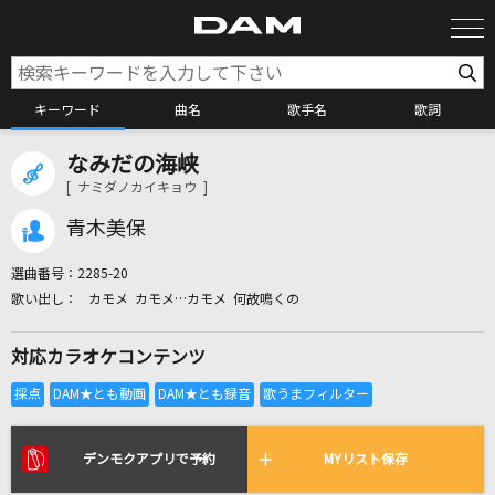
キーワード
曲名
歌手名
歌詞
なみだの海峡
カラオケ検索
[ ナミダノカイキョウ ]
青木美保
カラオケ店舗検索
選曲番号：
2285-20
カモメ カモメ…カモメ 何故鳴くの
カラオケリクエスト
対応カラオケコンテンツ
全国りれき
リアルタイムで歌われている曲の一覧
デンモクアプリで予約
MYリスト保存