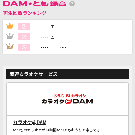
再生回数ランキング
DAMに会員登録・ログインして
カラオケをもっと楽しもう！
----
1
----
回
----
2
----
回
----
3
----
回
自宅でカラオケ歌い放題！
家族や友達と一緒に！練習にも！
関連カラオケサービス
カラオケ@DAM
いつものカラオケが24時間いつでもおうちで楽しめる！