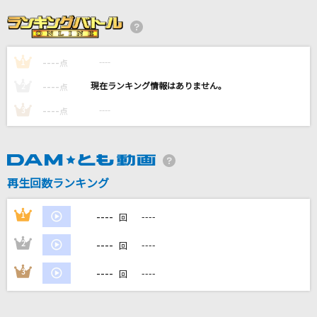
[生音]ピースサイン
米津玄師
----
----
1
奏(かなで)
点
スキマスイッチ
----
----
2
点
----
----
3
点
最後のバイバイ。
りりあ。
[生音]地上の星
再生回数ランキング
中島みゆき
----
1
----
回
もっと見る
----
2
----
回
DAMの新曲・ランキングなど
----
3
----
回
カラオケ最新情報をチェック！