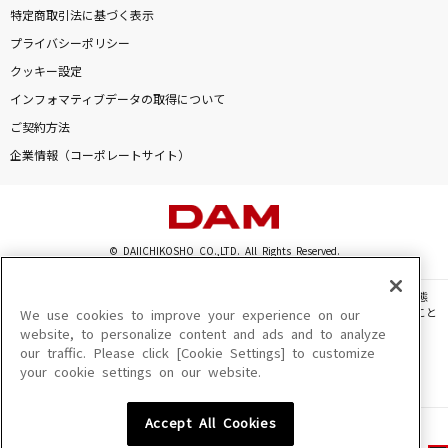
特定商取引法に基づく表示
プライバシーポリシー
クッキー設定
インフォマティブデータの取得について
ご契約方法
企業情報（コーポレートサイト）
© DAIICHIKOSHO CO.,LTD. All Rights Reserved.
このサイトに掲載されている一切の文章・画像・写真・動画・音声等を、手段や形態
を問わず、著作権法の定める範囲を超えて無断で複製、転載、ファイル化などすること
We use cookies to improve your experience on our
を禁じます。
website, to personalize content and ads and to analyze
our traffic. Please click [Cookie Settings] to customize
楽曲及びコンテンツは、機種によりご利用いただけない場合があります。
your cookie settings on our website.
楽曲及びコンテンツの配信日、配信内容が変更になる場合があります。
楽曲によりMYリスト保存ができない場合があります。
Accept All Cookies
JASRAC許諾番号
6602250213Y31015 6602250112Y38026 6602250240Y31015