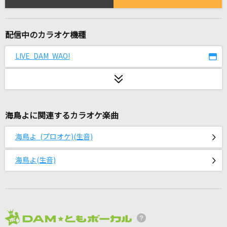
Feel the winds
緋月ゆい
配信中のカラオケ機種
[生音]幸せについて、僕が考えたこと
井上絃
LIVE DAM WAO!
天国
Mrs. GREEN APPLE
海鳥よに関連するカラオケ楽曲
[生音]こころの花道
朝花美穂
海鳥よ (プロオケ)(生音)
[生音]Dancing Queen [ダンシング・クイーン]
海鳥よ(生音)
ABBA
スキスキハンター
Special for Princess!
2026年8月度