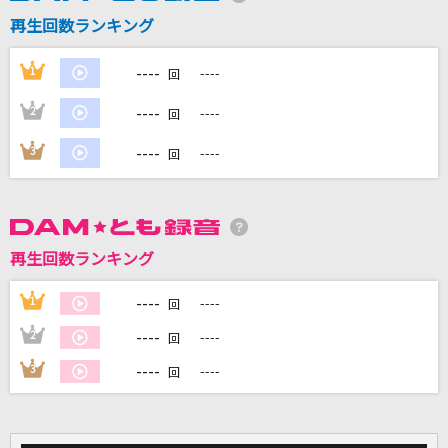
再生回数ランキング
DAMに会員登録・ログインして
----
1
----
カラオケをもっと楽しもう！
回
----
2
----
回
----
3
----
回
自宅でカラオケ歌い放題！
家族や友達と一緒に！練習にも！
再生回数ランキング
----
1
----
回
----
2
----
回
----
3
----
回