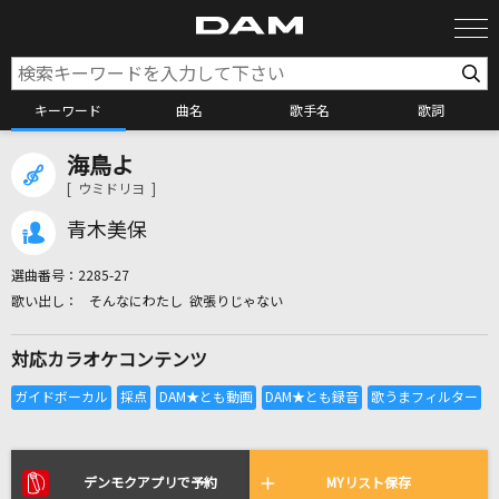
キーワード
曲名
歌手名
歌詞
海鳥よ
カラオケ検索
[ ウミドリヨ ]
青木美保
カラオケ店舗検索
選曲番号：
2285-27
そんなにわたし 欲張りじゃない
カラオケリクエスト
対応カラオケコンテンツ
全国りれき
リアルタイムで歌われている曲の一覧
デンモクアプリで予約
MYリスト保存