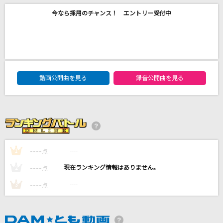
ダーリン
今なら採用のチャンス！ エントリー受付中
Mrs. GREEN APPLE
キルマー
煮ル果実
DAM★ともボーカルエントリーランキング
動画公開曲を見る
録音公開曲を見る
レンズ
幾田りら
ネーブルオレンジ
乃木坂46
----
----
1
点
もっと見る
----
----
2
点
----
----
3
DAMの新曲・ランキングなど
点
カラオケ最新情報をチェック！