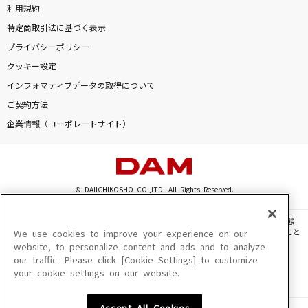
利用規約
特定商取引法に基づく表示
プライバシーポリシー
クッキー設定
インフォマティブデータの取得について
ご契約方法
企業情報（コーポレートサイト）
© DAIICHIKOSHO CO.,LTD. All Rights Reserved.
このサイトに掲載されている一切の文章・画像・写真・動画・音声等を、手段や形態
を問わず、著作権法の定める範囲を超えて無断で複製、転載、ファイル化などすること
We use cookies to improve your experience on our
を禁じます。
website, to personalize content and ads and to analyze
our traffic. Please click [Cookie Settings] to customize
楽曲及びコンテンツは、機種によりご利用いただけない場合があります。
your cookie settings on our website.
楽曲及びコンテンツの配信日、配信内容が変更になる場合があります。
楽曲によりMYリスト保存ができない場合があります。