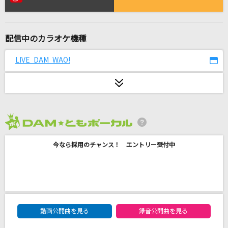
Fight Together
安室奈美恵
配信中のカラオケ機種
[生音]未来予想図Ⅱ
DREAMS COME TRUE
LIVE DAM WAO!
残酷な天使のテーゼ
高橋洋子
ロマンチシズム
2026年8月度
Mrs. GREEN APPLE
今なら採用のチャンス！ エントリー受付中
砂時計
ACE COLLECTION
[プロオケ]for you...
DAM★ともボーカルエントリーランキング
高橋真梨子
動画公開曲を見る
録音公開曲を見る