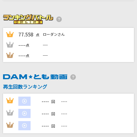
ひとりぼっちのハブラシ
桜庭裕一郎
[オリカラ]Bad Apple!! feat. nomico
77.558
ローダンさん
1
点
Alstroemeria Records
----
----
2
点
P・A・R・A・D・O・X
----
----
3
点
嵐(アラシ)
STORY
小野賢章
再生回数ランキング
もっと見る
----
1
----
回
----
2
----
DAMの新曲・ランキングなど
回
カラオケ最新情報をチェック！
----
3
----
回