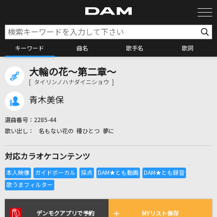
キーワード
曲名
歌手名
歌詞
大輪の花～第二章～
カラオケ検索
[ タイリンノハナダイニショウ ]
青木美保
カラオケ店舗検索
選曲番号：
2285-44
名もない花の 種ひとつ 夢に
カラオケリクエスト
対応カラオケコンテンツ
全国りれき
リアルタイムで歌われている曲の一覧
デンモクアプリで予約
MYリスト保存