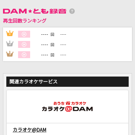
DAMに会員登録・ログインして
再生回数ランキング
カラオケをもっと楽しもう！
----
1
----
回
----
2
----
回
----
3
----
回
自宅でカラオケ歌い放題！
家族や友達と一緒に！練習にも！
関連カラオケサービス
カラオケ@DAM