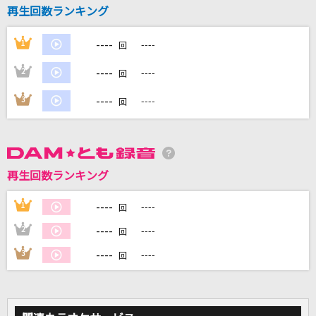
再生回数ランキング
DAMに会員登録・ログインして
----
1
----
回
カラオケをもっと楽しもう！
----
2
----
回
----
3
----
回
自宅でカラオケ歌い放題！
家族や友達と一緒に！練習にも！
再生回数ランキング
----
1
----
回
----
2
----
回
----
3
----
回