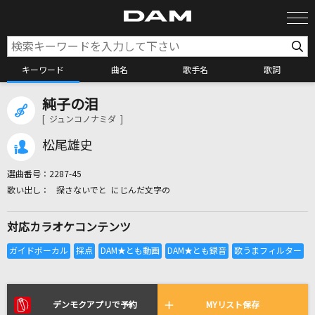
キーワード
曲名
歌手名
歌詞
純子の泪
カラオケ検索
[ ジュンコノナミダ ]
松尾雄史
カラオケ店舗検索
選曲番号：
2287-45
探さないでと にじんだ文字の
カラオケリクエスト
対応カラオケコンテンツ
全国りれき
リアルタイムで歌われている曲の一覧
デンモクアプリで予約
MYリスト保存