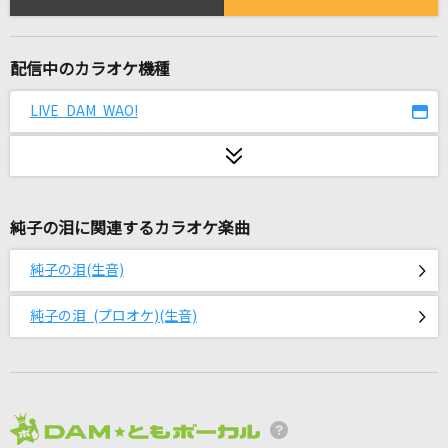
As the Dew
GARNET CROW
配信中のカラオケ機種
サイレントマジョリティー
欅坂46
LIVE DAM WAO!
[生音]シルエット
KANA-BOON
純子の泪に関連するカラオケ楽曲
RPG
SEKAI NO OWARI(世界の終わり)
純子の泪(生音)
オトモダチフィルム
純子の泪 (プロオケ)(生音)
オーイシマサヨシ
水平線
back number
2026年8月度