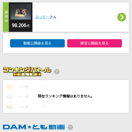
Dream-self(original mix)
雛形あきこ
みっちー
さん
98.206
点
永遠に
ゴスペラーズ(The Gospellers)
DAM★ともボーカルエントリーランキング
動画公開曲を見る
録音公開曲を見る
Eightopop!!!!!!!
SUPER EIGHT
TOMORROW
岡本真夜
----
----
1
点
もっと見る
----
----
2
点
----
----
3
点
DAMの新曲・ランキングなど
カラオケ最新情報をチェック！