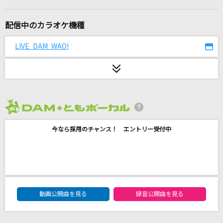
[生音]シルエット
KANA-BOON
配信中のカラオケ機種
あいつら全員同窓会
LIVE DAM WAO!
ずっと真夜中でいいのに。
リマインドブルー
じん
2026年8月度
群青
今なら採用のチャンス！ エントリー受付中
YOASOBI
烏(ビデオクリップバージョン)
米津玄師
DAM★ともボーカルエントリーランキング
瞳をとじて
動画公開曲を見る
録音公開曲を見る
平井堅