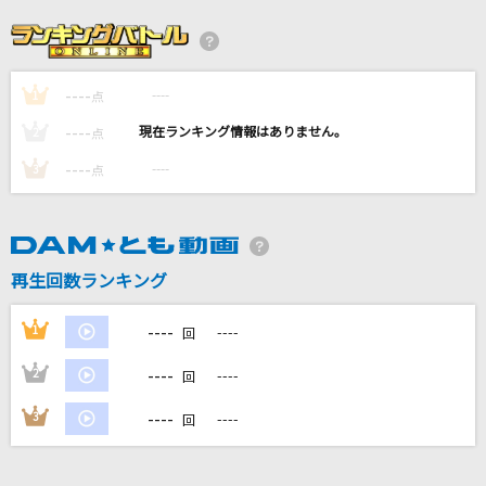
[生音]Goodbye Yesterday
今井美樹
----
----
1
BEYOND THE TIME
点
TM NETWORK(TMN)
----
----
2
点
----
----
3
点
[生音]ボーイフレンド
aiko
ロメオ(ビデオクリップバージョン)
再生回数ランキング
LIP×LIP(勇次郎・愛蔵/CV:内山昂輝・島崎信長)
----
1
----
回
もっと見る
----
2
----
回
DAMの新曲・ランキングなど
----
3
----
回
カラオケ最新情報をチェック！