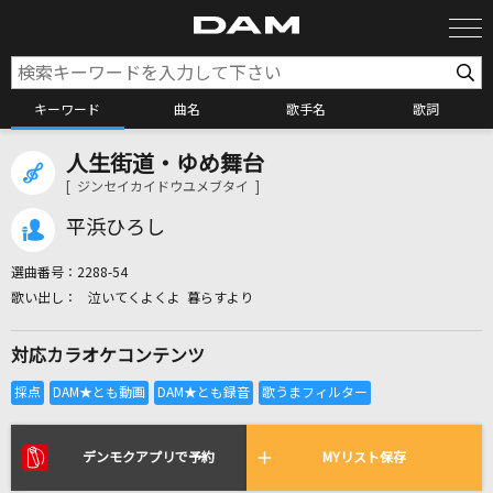
キーワード
曲名
歌手名
歌詞
人生街道・ゆめ舞台
カラオケ検索
[ ジンセイカイドウユメブタイ ]
平浜ひろし
カラオケ店舗検索
選曲番号：
2288-54
泣いてくよくよ 暮らすより
カラオケリクエスト
対応カラオケコンテンツ
全国りれき
リアルタイムで歌われている曲の一覧
デンモクアプリで予約
MYリスト保存