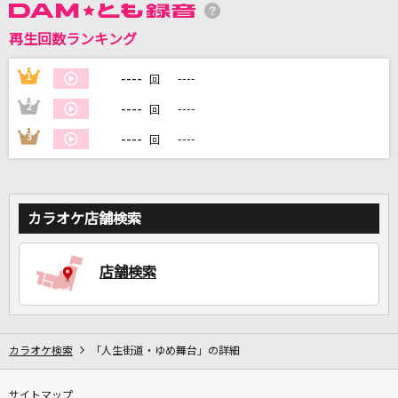
再生回数ランキング
DAMに会員登録・ログインして
カラオケをもっと楽しもう！
----
1
----
回
----
2
----
回
----
3
----
回
自宅でカラオケ歌い放題！
家族や友達と一緒に！練習にも！
カラオケ店舗検索
店舗検索
カラオケ検索
「人生街道・ゆめ舞台」の詳細
サイトマップ