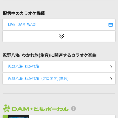
[生音]I LOVE YOU
尾崎豊
配信中のカラオケ機種
愛の唄
LIVE DAM WAO!
Myuk
デートプランA to Z
[√AtoZ]羽風薫(CV.細貝圭)、守沢千秋(CV.帆世雄一)、椎名ニキ(CV.山口智
広)、逆先夏目(CV.野島健児)、天満光(CV.小林大紀)
忍野八海 わかれ旅(生音)に関連するカラオケ楽曲
ダーリン
忍野八海 わかれ旅
Mrs. GREEN APPLE
忍野八海 わかれ旅 (プロオケ)(生音)
[生音]冬の花
宮本浩次
街(Single version)
2026年8月度
SOPHIA