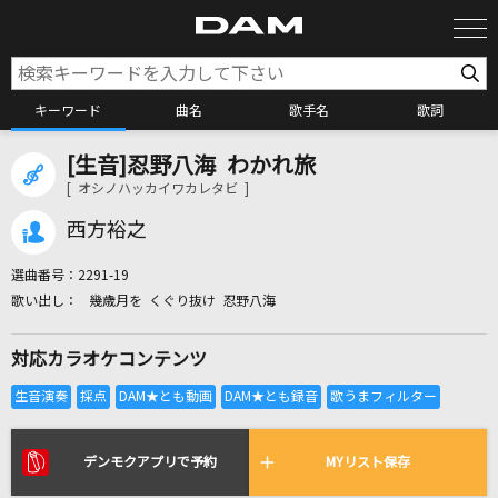
キーワード
曲名
歌手名
歌詞
[生音]忍野八海 わかれ旅
カラオケ検索
[ オシノハッカイワカレタビ ]
西方裕之
カラオケ店舗検索
選曲番号：
2291-19
幾歳月を くぐり抜け 忍野八海
カラオケリクエスト
対応カラオケコンテンツ
全国りれき
リアルタイムで歌われている曲の一覧
デンモクアプリで予約
MYリスト保存