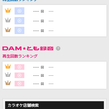
----
1
----
回
DAMに会員登録・ログインして
----
2
----
回
カラオケをもっと楽しもう！
----
3
----
回
自宅でカラオケ歌い放題！
家族や友達と一緒に！練習にも！
再生回数ランキング
----
1
----
回
----
2
----
回
----
3
----
回
カラオケ店舗検索