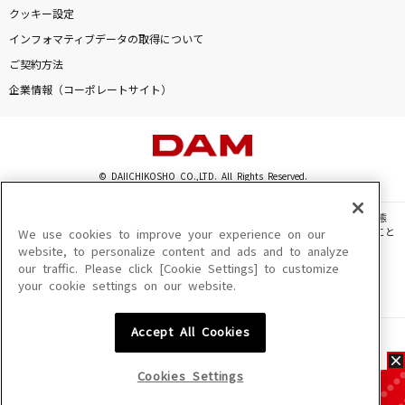
クッキー設定
インフォマティブデータの取得について
ご契約方法
企業情報（コーポレートサイト）
© DAIICHIKOSHO CO.,LTD. All Rights Reserved.
このサイトに掲載されている一切の文章・画像・写真・動画・音声等を、手段や形態
を問わず、著作権法の定める範囲を超えて無断で複製、転載、ファイル化などすること
We use cookies to improve your experience on our
を禁じます。
website, to personalize content and ads and to analyze
our traffic. Please click [Cookie Settings] to customize
楽曲及びコンテンツは、機種によりご利用いただけない場合があります。
your cookie settings on our website.
楽曲及びコンテンツの配信日、配信内容が変更になる場合があります。
楽曲によりMYリスト保存ができない場合があります。
Accept All Cookies
JASRAC許諾番号
6602250213Y31015 6602250112Y38026 6602250240Y31015
6602250241Y45122
Cookies Settings
NexTone許諾番号