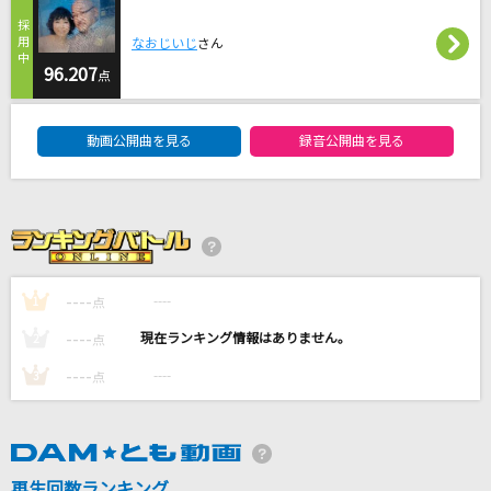
[生音]天体観測
なおじいじ
さん
BUMP OF CHICKEN
96.207
点
しわあわせ
DAM★ともボーカルエントリーランキング
動画公開曲を見る
録音公開曲を見る
Vaundy
Blue Velvet
工藤静香
少女レイ
----
----
1
点
みきとP
----
----
2
点
もっと見る
----
----
3
点
DAMの新曲・ランキングなど
カラオケ最新情報をチェック！
再生回数ランキング