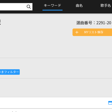
キーワード
曲名
歌手名
旅
選曲番号：
2291-20
MYリスト保存