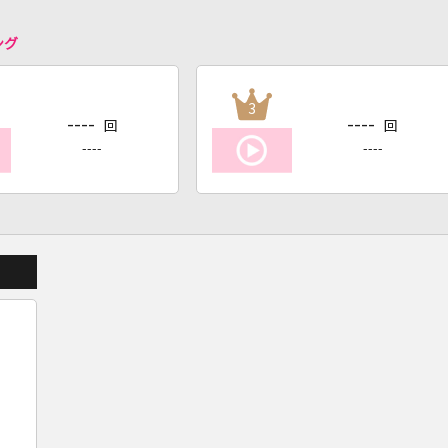
ング
3
----
----
回
回
----
----