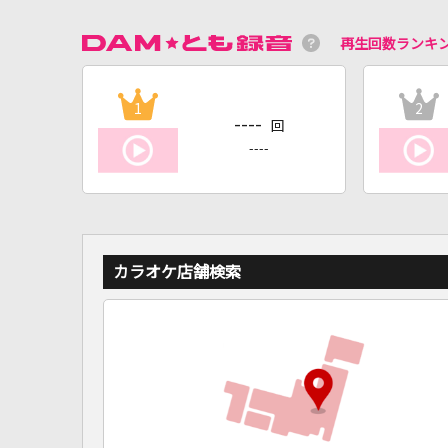
再生回数ランキ
1
2
----
回
----
カラオケ店舗検索