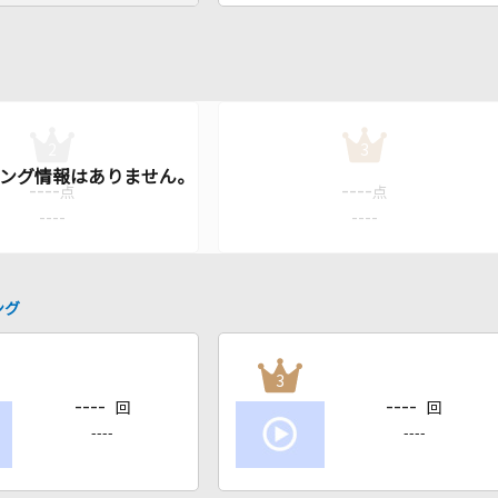
2
3
----
----
点
点
----
----
ング
3
----
----
回
回
----
----