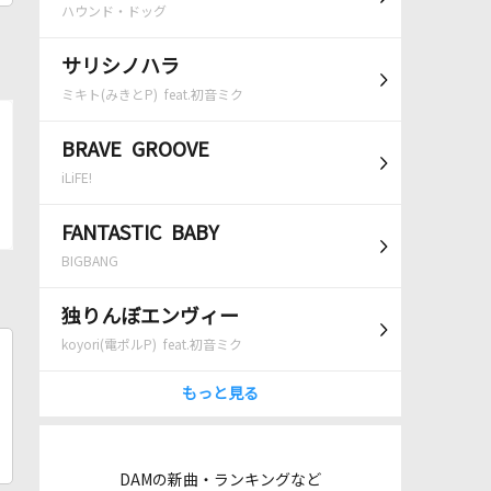
ハウンド・ドッグ
サリシノハラ
ミキト(みきとP) feat.初音ミク
BRAVE GROOVE
iLiFE!
FANTASTIC BABY
BIGBANG
独りんぼエンヴィー
koyori(電ポルP) feat.初音ミク
もっと見る
DAMの新曲・ランキングなど