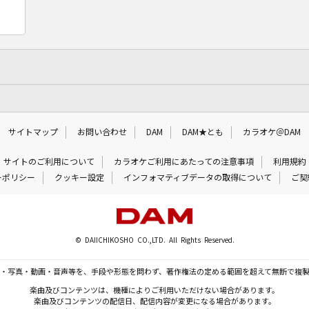
サイトマップ
お問い合わせ
DAM
DAM★とも
カラオケ＠DAM
サイトのご利用について
カラオケご利用にあたっての注意事項
利用規約
ーポリシー
クッキー設定
インフォマティブデータの取得について
ご契
© DAIICHIKOSHO CO.,LTD. All Rights Reserved.
・写真・動画・音声等を、手段や形態を問わず、著作権法の定める範囲を超えて無断で複
楽曲及びコンテンツは、機種によりご利用いただけない場合があります。
楽曲及びコンテンツの配信日、配信内容が変更になる場合があります。