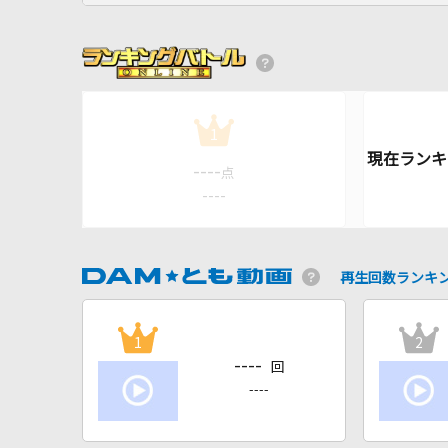
1
----
点
----
再生回数ランキ
1
2
----
回
----