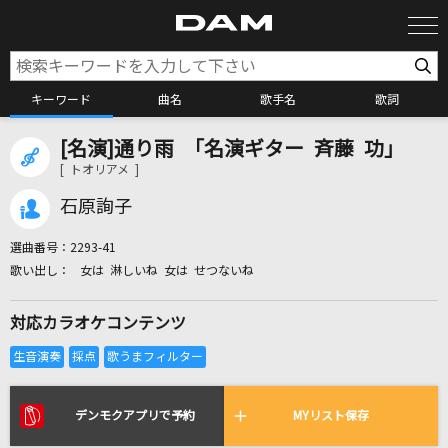
キーワード
曲名
歌手名
歌詞
[名演]通り雨 「名演ギター 斉藤 功」
カラオケ検索
[ トオリアメ ]
石原詢子
カラオケ店舗検索
選曲番号：
2293-41
女は 淋しいね 女は せつないね
カラオケリクエスト
対応カラオケコンテンツ
全国りれき
リアルタイムで歌われている曲の一覧
デンモクアプリで予約
MYリスト保存