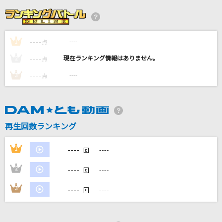
夜空に咲く花
MEGARYU
----
----
1
点
ガラスを割れ!
----
----
欅坂46
2
点
----
----
3
点
平熱
Mr.Children
Story
再生回数ランキング
AI
----
1
----
回
もっと見る
----
2
----
回
DAMの新曲・ランキングなど
----
3
----
回
カラオケ最新情報をチェック！