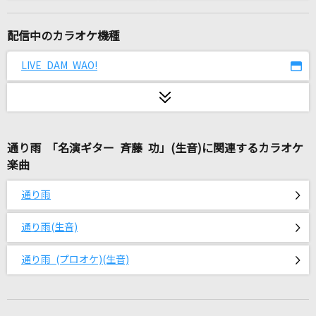
輝く未来[塔の上のラプンツェル]
小此木まり/畠中洋
配信中のカラオケ機種
Pray
LIVE DAM WAO!
水樹奈々
ロミオとシンデレラ(Game Version)
doriko feat.初音ミク
通り雨 「名演ギター 斉藤 功」(生音)に関連するカラオケ
楽曲
ラストバージン
RADWIMPS
通り雨
[生音]ピーターパン
通り雨(生音)
優里
通り雨 (プロオケ)(生音)
Time goes by
Every Little Thing