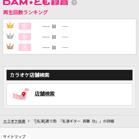
再生回数ランキング
DAMに会員登録・ログインして
カラオケをもっと楽しもう！
----
1
----
回
----
2
----
回
----
3
----
回
自宅でカラオケ歌い放題！
家族や友達と一緒に！練習にも！
カラオケ店舗検索
店舗検索
カラオケ検索
「[名演]通り雨 「名演ギター 斉藤 功」」の詳細
サイトマップ