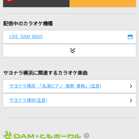
[生音]流星
コブクロ
配信中のカラオケ機種
[生音]紫煙
神野美伽
LIVE DAM WAO!
少女レイ
みきとP
サヨナラ横浜に関連するカラオケ楽曲
モエチャッカファイア
弌誠
サヨナラ横浜 「名演ピアノ 美野 春樹」(生音)
コトノハカンタービレ
サヨナラ横浜(生音)
[ALKALOID]天城一彩(CV.梶原岳人)、白鳥藍良(CV.天崎滉平)、礼瀬マヨイ
(CV.重松千晴)、風早巽(CV.中澤まさとも)
[生音]チェリー
スピッツ
2026年8月度