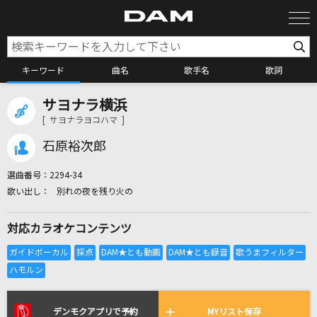
キーワード
曲名
歌手名
歌詞
サヨナラ横浜
カラオケ検索
[ サヨナラヨコハマ ]
石原裕次郎
カラオケ店舗検索
選曲番号：
2294-34
別れの夜を残り火の
カラオケリクエスト
対応カラオケコンテンツ
全国りれき
リアルタイムで歌われている曲の一覧
デンモクアプリで予約
MYリスト保存