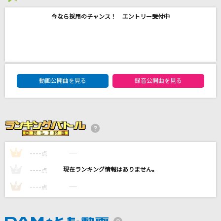
やさしさで溢れるように
今なら採用のチャンス！ エントリー受付中
JUJU
365日の紙飛行機
AKB48
DAM★ともボーカルエントリーランキング
動画公開曲を見る
録音公開曲を見る
助演女優症
back number
謎
小松未歩
----
----
1
点
もっと見る
----
----
2
点
----
----
3
点
DAMの新曲・ランキングなど
カラオケ最新情報をチェック！