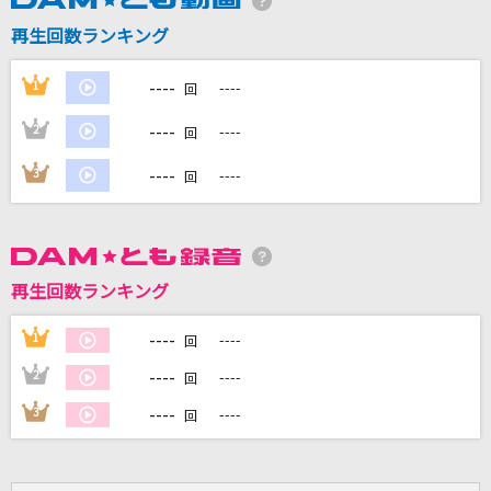
再生回数ランキング
DAMに会員登録・ログインして
----
1
----
回
カラオケをもっと楽しもう！
----
2
----
回
----
3
----
回
自宅でカラオケ歌い放題！
家族や友達と一緒に！練習にも！
再生回数ランキング
----
1
----
回
----
2
----
回
----
3
----
回