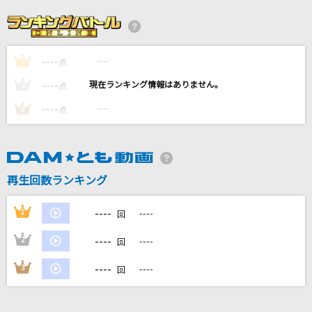
[生音]恋の終わりの名古屋にひとり
水森かおり
----
----
1
115万キロのフィルム
点
Official髭男dism
----
----
2
点
----
----
3
点
テトリス
柊マグネタイト
V.I.P(アニメバージョン)
再生回数ランキング
シド
----
1
----
回
もっと見る
----
2
----
回
DAMの新曲・ランキングなど
----
3
----
回
カラオケ最新情報をチェック！