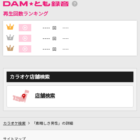
再生回数ランキング
DAMに会員登録・ログインして
カラオケをもっと楽しもう！
----
1
----
回
----
2
----
回
----
3
----
回
自宅でカラオケ歌い放題！
家族や友達と一緒に！練習にも！
カラオケ店舗検索
店舗検索
カラオケ検索
「素晴しき男性」の詳細
サイトマップ