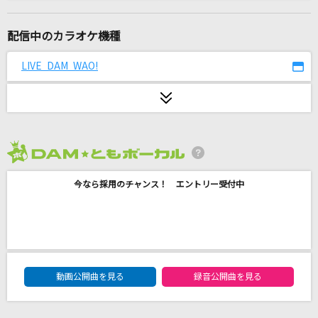
夢見が丘
B'z
配信中のカラオケ機種
[生音]好きだ。
LIVE DAM WAO!
Little Glee Monster
秒針を噛む
ずっと真夜中でいいのに。
2026年8月度
青に酔う
今なら採用のチャンス！ エントリー受付中
iCO
紫陽花の残夢で逢いましょう
武蔵坊弁慶(宮田幸季)
DAM★ともボーカルエントリーランキング
ギラギラ
動画公開曲を見る
録音公開曲を見る
Ado