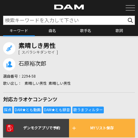
キーワード
曲名
歌手名
歌詞
素晴しき男性
カラオケ検索
[ スバラシキダンセイ ]
石原裕次郎
カラオケ店舗検索
選曲番号：
2294-58
素晴しい男性 素晴しい男性
カラオケリクエスト
対応カラオケコンテンツ
全国りれき
リアルタイムで歌われている曲の一覧
デンモクアプリで予約
MYリスト保存