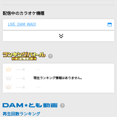
[生音]チェリー
スピッツ
配信中のカラオケ機種
明日晴れるかな
LIVE DAM WAO!
桑田佳祐
靴の花火
ヨルシカ
GASSHOW
illion
----
----
1
点
----
----
2
点
スパークル [original ver.]
----
----
3
点
RADWIMPS
[生音]長い夜
松山千春
再生回数ランキング