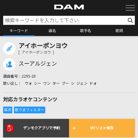
キーワード
曲名
歌手名
歌詞
アイホーポンヨウ
カラオケ検索
[ アイホーポンヨウ ]
スーアルジェン
カラオケ店舗検索
選曲番号：
2295-20
ウォ シー ワン ター ブー シ ジェン ドォ
カラオケリクエスト
対応カラオケコンテンツ
全国りれき
リアルタイムで歌われている曲の一覧
デンモクアプリで予約
MYリスト保存