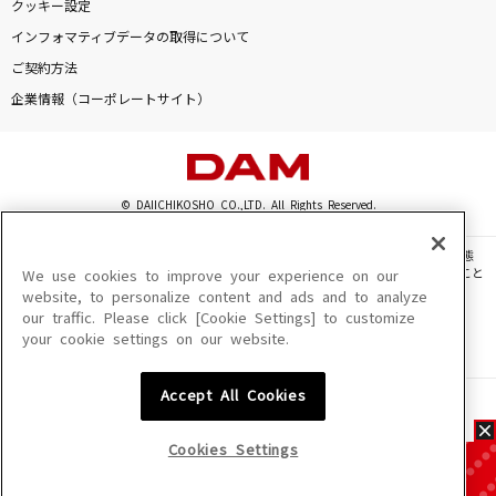
クッキー設定
インフォマティブデータの取得について
ご契約方法
企業情報（コーポレートサイト）
© DAIICHIKOSHO CO.,LTD. All Rights Reserved.
このサイトに掲載されている一切の文章・画像・写真・動画・音声等を、手段や形態
を問わず、著作権法の定める範囲を超えて無断で複製、転載、ファイル化などすること
We use cookies to improve your experience on our
を禁じます。
website, to personalize content and ads and to analyze
our traffic. Please click [Cookie Settings] to customize
楽曲及びコンテンツは、機種によりご利用いただけない場合があります。
your cookie settings on our website.
楽曲及びコンテンツの配信日、配信内容が変更になる場合があります。
楽曲によりMYリスト保存ができない場合があります。
Accept All Cookies
JASRAC許諾番号
6602250213Y31015 6602250112Y38026 6602250240Y31015
6602250241Y45122
Cookies Settings
NexTone許諾番号
ID000002945 ID000002947 ID000002937 ID000002938