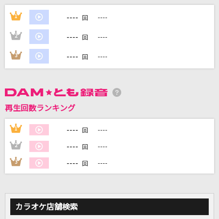
星月夜
----
1
----
回
由薫
----
2
----
回
AIZO
----
3
----
回
King Gnu
少女レイ
みきとP
再生回数ランキング
カクシタワタシ
----
1
----
回
初星学園
----
2
----
回
もっと見る
----
3
----
回
DAMの新曲・ランキングなど
カラオケ最新情報をチェック！
カラオケ店舗検索