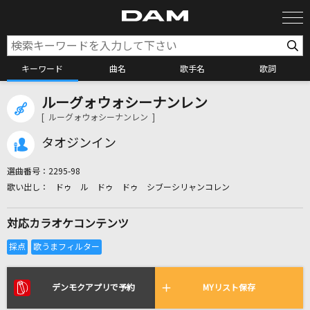
キーワード
曲名
歌手名
歌詞
ルーグォウォシーナンレン
カラオケ検索
[ ルーグォウォシーナンレン ]
タオジンイン
カラオケ店舗検索
選曲番号：
2295-98
ドゥ ル ドゥ ドゥ シブーシリャンコレン
カラオケリクエスト
対応カラオケコンテンツ
全国りれき
リアルタイムで歌われている曲の一覧
デンモクアプリで予約
MYリスト保存