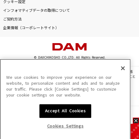
クッキー設定
インフォマティブデータの取得について
ご契約方法
企業情報（コーポレートサイト）
© DAIICHIKOSHO CO.,LTD. All Rights Reserved.
このサイトに掲載されている一切の文章・画像・写真・動画・音声等を、手段や形態
を問わず、著作権法の定める範囲を超えて無断で複製、転載、ファイル化などすること
We use cookies to improve your experience on our
を禁じます。
website, to personalize content and ads and to analyze
our traffic. Please click [Cookie Settings] to customize
楽曲及びコンテンツは、機種によりご利用いただけない場合があります。
your cookie settings on our website.
楽曲及びコンテンツの配信日、配信内容が変更になる場合があります。
楽曲によりMYリスト保存ができない場合があります。
Accept All Cookies
JASRAC許諾番号
6602250213Y31015 6602250112Y38026 6602250240Y31015
6602250241Y45122
Cookies Settings
NexTone許諾番号
ID000002945 ID000002947 ID000002937 ID000002938