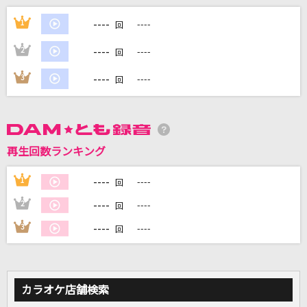
グッタイム
----
1
----
回
Snow Man
----
2
----
回
シャルル
----
3
----
回
バルーン
[生音]しるし
Mr.Children
再生回数ランキング
[生音]掌
----
1
----
回
Mr.Children
----
2
----
回
もっと見る
----
3
----
回
DAMの新曲・ランキングなど
カラオケ最新情報をチェック！
カラオケ店舗検索