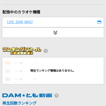
カメレオン
King Gnu
配信中のカラオケ機種
アイカギ
LIVE DAM WAO!
優里ちゃんねる編集スタッフ
I wonder
Da-iCE
鏡
go!go!vanillas
----
----
1
点
----
----
2
点
ヒーロー(Holding Out For a Hero)
----
----
3
点
麻倉未稀
Bunny Girl
AKASAKI
再生回数ランキング