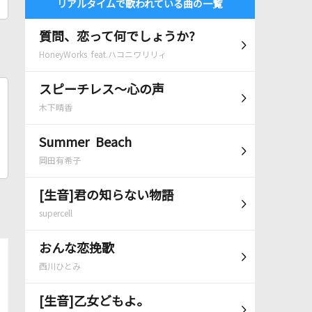
リアルタイムで歌われている曲の一覧
質問、恋って何でしょうか?
HoneyWorks feat.ハコニワリリィ
スピーチレス～心の声
木下晴香
Summer Beach
岡田有希子
[生音]君の知らない物語
supercell
おんな恋挽歌
西川ひとみ
[生音]乙女どもよ。