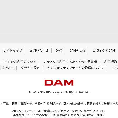
サイトマップ
お問い合わせ
DAM
DAM★とも
カラオケ＠DAM
サイトのご利用について
カラオケご利用にあたっての注意事項
利用規約
ーポリシー
クッキー設定
インフォマティブデータの取得について
ご契
© DAIICHIKOSHO CO.,LTD. All Rights Reserved.
・写真・動画・音声等を、手段や形態を問わず、著作権法の定める範囲を超えて無断で複
楽曲及びコンテンツは、機種によりご利用いただけない場合があります。
楽曲及びコンテンツの配信日、配信内容が変更になる場合があります。