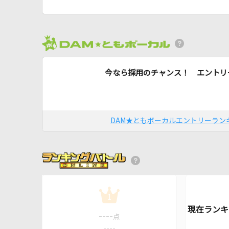
今なら採用のチャンス！ エントリ
DAM★ともボーカルエントリーラン
1
----
点
----