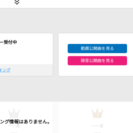
2026年8月度
ー受付中
動画公開曲を見る
録音公開曲を見る
キング
2
3
----
----
点
点
----
----