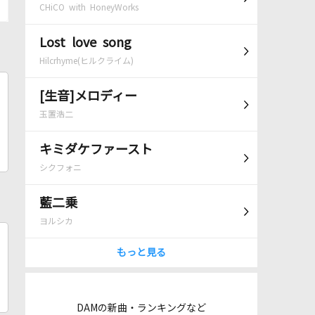
CHiCO with HoneyWorks
Lost love song
Hilcrhyme(ヒルクライム)
[生音]メロディー
玉置浩二
キミダケファースト
シクフォニ
藍二乗
ヨルシカ
もっと見る
DAMの新曲・ランキングなど