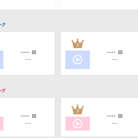
ング
3
----
----
回
回
----
----
ング
3
----
----
回
回
----
----