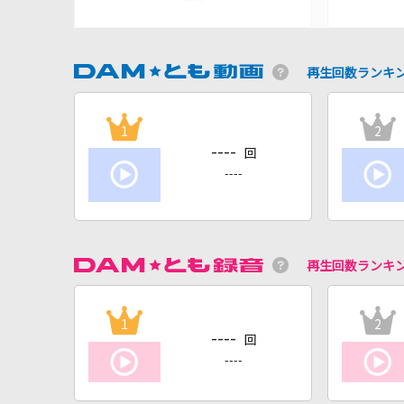
再生回数ランキ
1
2
----
回
----
再生回数ランキ
1
2
----
回
----