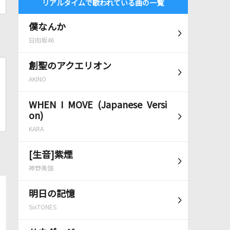
リアルタイムで歌われている曲の一覧
僕なんか
日向坂46
創聖のアクエリオン
AKINO
WHEN I MOVE (Japanese Versi
on)
KARA
[生音]紫煙
神野美伽
明日の記憶
SixTONES