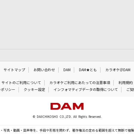
サイトマップ
お問い合わせ
DAM
DAM★とも
カラオケ＠DAM
サイトのご利用について
カラオケご利用にあたっての注意事項
利用規約
ーポリシー
クッキー設定
インフォマティブデータの取得について
ご契
© DAIICHIKOSHO CO.,LTD. All Rights Reserved.
・写真・動画・音声等を、手段や形態を問わず、著作権法の定める範囲を超えて無断で複