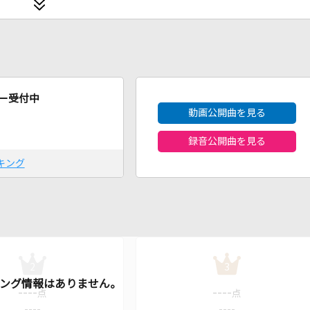
2026年8月度
ー受付中
動画公開曲を見る
録音公開曲を見る
キング
2
3
----
----
点
点
----
----