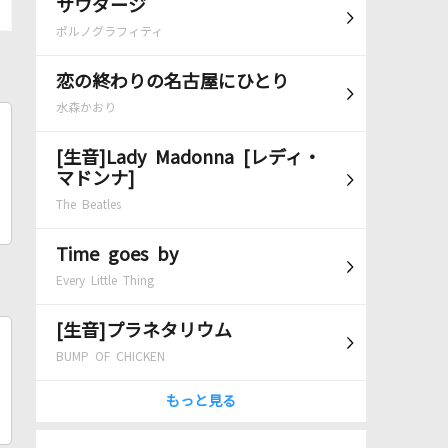
サウダージ
ポルノグラフィティ
恋の終わりの名古屋にひとり
水森かおり
[生音]Lady Madonna [レディ・
マドンナ]
The Beatles
Time goes by
Every Little Thing
[生音]プラネタリウム
BUMP OF CHICKEN
もっと見る