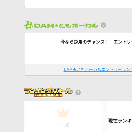
今なら採用のチャンス！ エントリ
DAM★ともボーカルエントリーラン
1
----
点
----