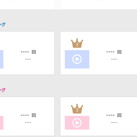
ング
3
----
----
回
回
----
----
ング
3
----
----
回
回
----
----