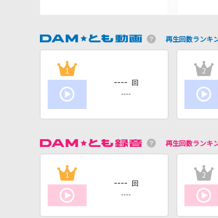
再生回数ランキ
1
2
----
回
----
再生回数ランキ
1
2
----
回
----