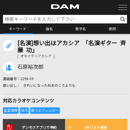
キーワード
曲名
歌手名
歌詞
[名演]想い出はアカシア 「名演ギター 斉
カラオケ検索
藤 功」
[ オモイデハアカシア ]
カラオケ店舗検索
石原裕次郎
選曲番号：
2296-59
カラオケリクエスト
きれいになったねあのころよりも
対応カラオケコンテンツ
全国りれき
リアルタイムで歌われている曲の一覧
デンモクアプリで予約
MYリスト保存