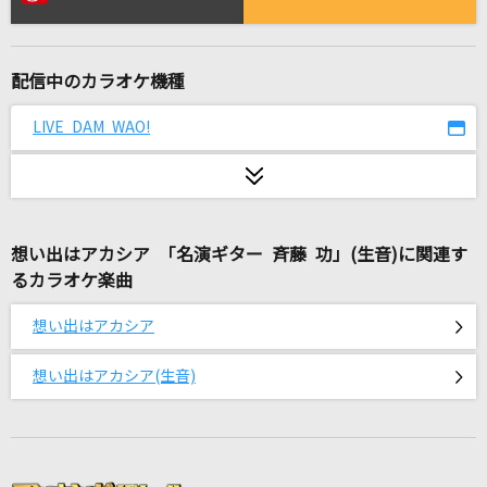
秋の気配
オフコース
配信中のカラオケ機種
一寸の赤
yama
LIVE DAM WAO!
[生音]Like A Virgin [ライク・ア・ヴァージン]
Madonna
想い出はアカシア 「名演ギター 斉藤 功」(生音)に関連す
ねむい
るカラオケ楽曲
あいみょん
想い出はアカシア
Eightopop!!!!!!!
SUPER EIGHT
想い出はアカシア(生音)
怪獣の花唄
Vaundy