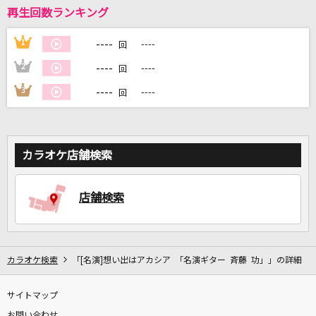
再生回数ランキング
DAMに会員登録・ログインして
----
1
----
回
カラオケをもっと楽しもう！
----
2
----
回
----
3
----
回
自宅でカラオケ歌い放題！
家族や友達と一緒に！練習にも！
カラオケ店舗検索
店舗検索
カラオケ検索
「[名演]想い出はアカシア 「名演ギター 斉藤 功」」の詳細
サイトマップ
お問い合わせ