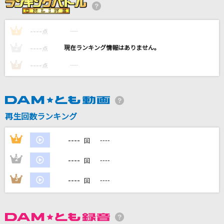
さよならエレジー
菅田将暉
----
----
1
点
ラブホテル
----
----
2
点
クリープハイプ
----
----
3
点
[生音]ピースサイン
米津玄師
再生回数ランキング
タクト
ryo (supercell) feat. まふまふ, gaku
----
1
----
回
もっと見る
----
2
----
回
----
3
----
回
DAMの新曲・ランキングなど
カラオケ最新情報をチェック！