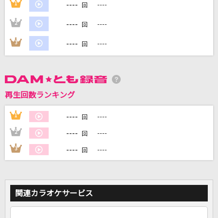
----
1
----
回
----
2
----
回
DAMに会員登録・ログインして
カラオケをもっと楽しもう！
----
3
----
回
自宅でカラオケ歌い放題！
再生回数ランキング
家族や友達と一緒に！練習にも！
----
1
----
回
----
2
----
回
----
3
----
回
関連カラオケサービス