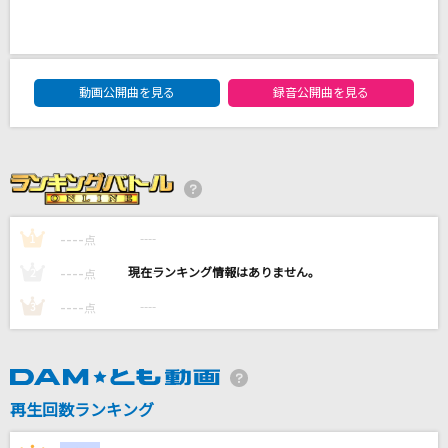
カメレオン
すりぃ
DAM★ともボーカルエントリーランキング
花になって
動画公開曲を見る
録音公開曲を見る
緑黄色社会
どんなときも。
槇原敬之(Makihara)
----
----
1
点
Diana [ダイアナ]
One Direction
----
----
2
点
----
----
3
点
もっと見る
DAMの新曲・ランキングなど
カラオケ最新情報をチェック！
再生回数ランキング