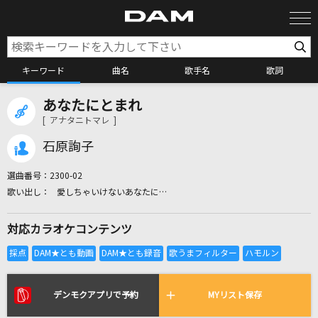
キーワード
曲名
歌手名
歌詞
あなたにとまれ
カラオケ検索
[ アナタニトマレ ]
石原詢子
カラオケ店舗検索
選曲番号：
2300-02
愛しちゃいけないあなたに…
カラオケリクエスト
対応カラオケコンテンツ
全国りれき
リアルタイムで歌われている曲の一覧
デンモクアプリで予約
MYリスト保存