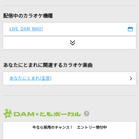
StarRingChild
Aimer(エメ)
配信中のカラオケ機種
夜に駆ける
LIVE DAM WAO!
YOASOBI
夜に傷ついて
アン・ルイス
あなたにとまれに関連するカラオケ楽曲
[生音]限界突破×サバイバー
あなたにとまれ(生音)
氷川きよし
[生音]ドライフラワー
優里
2026年8月度
エルフ
今なら採用のチャンス！ エントリー受付中
Ado