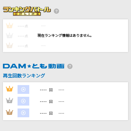
[生音]I LOVE YOU
尾崎豊
----
----
1
怪獣の花唄
点
Vaundy
----
----
2
点
----
----
3
点
神っぽいな
ピノキオピー
TATTOO
再生回数ランキング
Official髭男dism
----
1
----
回
もっと見る
----
2
----
回
DAMの新曲・ランキングなど
----
3
----
回
カラオケ最新情報をチェック！