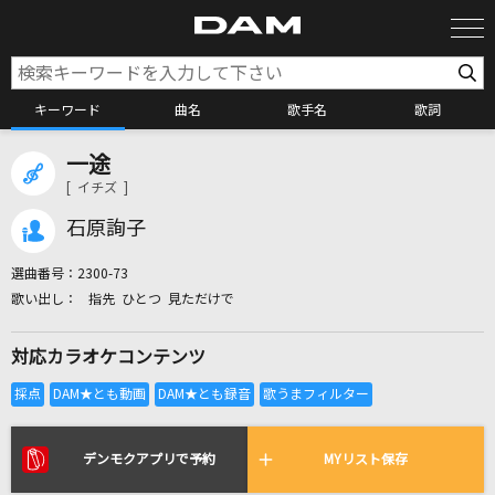
キーワード
曲名
歌手名
歌詞
一途
カラオケ検索
[ イチズ ]
石原詢子
カラオケ店舗検索
選曲番号：
2300-73
指先 ひとつ 見ただけで
カラオケリクエスト
対応カラオケコンテンツ
全国りれき
リアルタイムで歌われている曲の一覧
デンモクアプリで予約
MYリスト保存