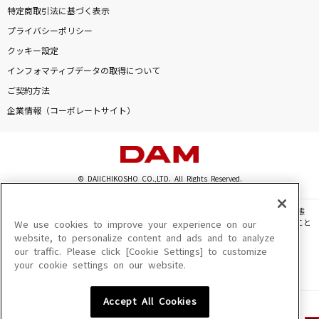
特定商取引法に基づく表示
プライバシーポリシー
クッキー設定
インフォマティブデータの取得について
ご契約方法
企業情報（コーポレートサイト）
© DAIICHIKOSHO CO.,LTD. All Rights Reserved.
このサイトに掲載されている一切の文章・画像・写真・動画・音声等を、手段や形態
を問わず、著作権法の定める範囲を超えて無断で複製、転載、ファイル化などすること
We use cookies to improve your experience on our
を禁じます。
website, to personalize content and ads and to analyze
our traffic. Please click [Cookie Settings] to customize
楽曲及びコンテンツは、機種によりご利用いただけない場合があります。
your cookie settings on our website.
楽曲及びコンテンツの配信日、配信内容が変更になる場合があります。
楽曲によりMYリスト保存ができない場合があります。
Accept All Cookies
JASRAC許諾番号
6602250213Y31015 6602250112Y38026 6602250240Y31015