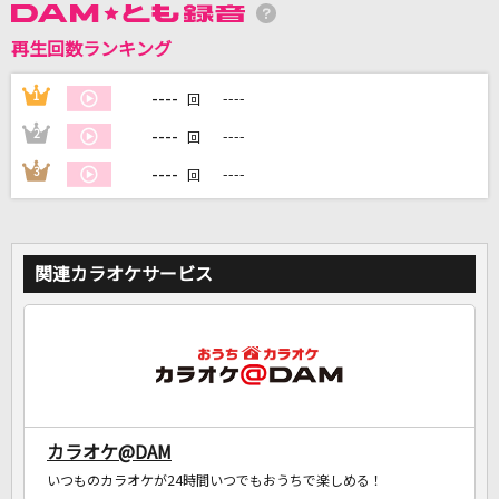
再生回数ランキング
DAMに会員登録・ログインして
カラオケをもっと楽しもう！
----
1
----
回
----
2
----
回
----
3
----
回
自宅でカラオケ歌い放題！
家族や友達と一緒に！練習にも！
関連カラオケサービス
カラオケ@DAM
いつものカラオケが24時間いつでもおうちで楽しめる！