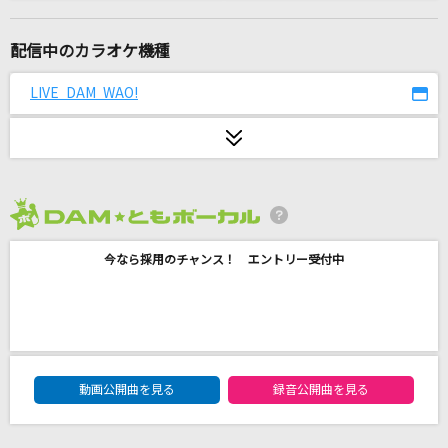
初恋の亡霊
Juice=Juice
配信中のカラオケ機種
WanteD! WanteD!
LIVE DAM WAO!
Mrs. GREEN APPLE
ベターハーフ
ハルカミライ
2026年8月度
CHE.R.RY
今なら採用のチャンス！ エントリー受付中
YUI
[生音]HANABI
Mr.Children
DAM★ともボーカルエントリーランキング
[生音]DEPARTURES-decade LIVE ver.-
動画公開曲を見る
録音公開曲を見る
globe