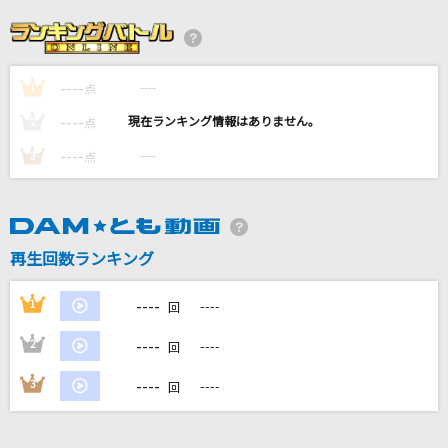
[生音]U&I
放課後ティータイム
----
----
1
ビターバカンス
点
Mrs. GREEN APPLE
----
----
2
点
----
----
3
点
[生音]青と夏
Mrs. GREEN APPLE
PRIDE
再生回数ランキング
今井美樹
----
1
----
回
もっと見る
----
2
----
回
DAMの新曲・ランキングなど
----
3
----
回
カラオケ最新情報をチェック！