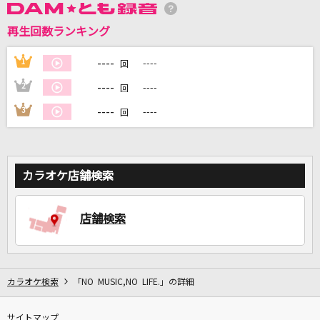
再生回数ランキング
DAMに会員登録・ログインして
カラオケをもっと楽しもう！
----
1
----
回
----
2
----
回
----
3
----
回
自宅でカラオケ歌い放題！
家族や友達と一緒に！練習にも！
カラオケ店舗検索
店舗検索
カラオケ検索
「NO MUSIC,NO LIFE.」の詳細
サイトマップ