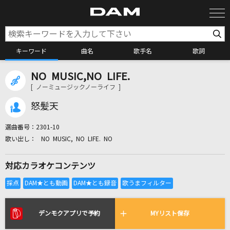
キーワード
曲名
歌手名
歌詞
NO MUSIC,NO LIFE.
カラオケ検索
[ ノーミュージックノーライフ ]
怒髪天
カラオケ店舗検索
選曲番号：
2301-10
NO MUSIC, NO LIFE. NO
カラオケリクエスト
対応カラオケコンテンツ
全国りれき
リアルタイムで歌われている曲の一覧
デンモクアプリで予約
MYリスト保存