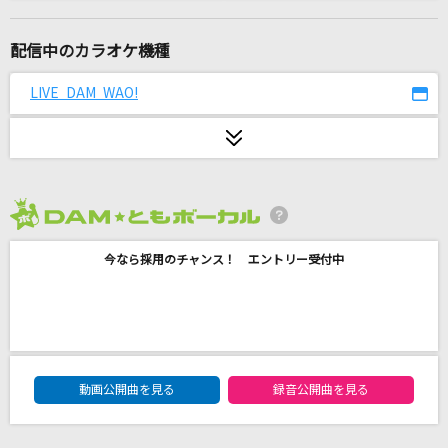
[生音]チェリー
スピッツ
配信中のカラオケ機種
[生音]純潔パラドックス
LIVE DAM WAO!
水樹奈々
[生音]あー夏休み
TUBE(チューブ)
2026年8月度
SPECIAL THANKS
今なら採用のチャンス！ エントリー受付中
GLAY
誕生日には真白な百合を
福山雅治
DAM★ともボーカルエントリーランキング
青春病
動画公開曲を見る
録音公開曲を見る
藤井 風