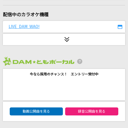
[生音]アイノカタチ feat.HIDE(GReeeeN)
Misia
配信中のカラオケ機種
道
LIVE DAM WAO!
EXILE
[生音]ORION
中島美嘉
2026年8月度
花束
今なら採用のチャンス！ エントリー受付中
back number
sugar
Saucy Dog
DAM★ともボーカルエントリーランキング
Perfume of love
動画公開曲を見る
録音公開曲を見る
globe