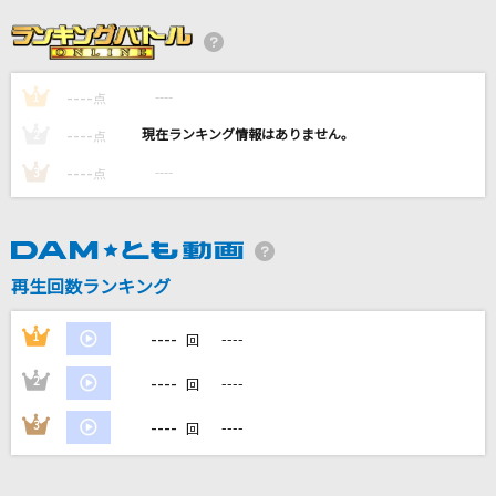
LENS FLARE
米津玄師
----
----
1
旅立ちの唄
点
Mr.Children
----
----
2
点
----
----
3
点
準透明少年
ヨルシカ
盛れ！ミ・アモーレ
再生回数ランキング
Juice=Juice
----
1
----
回
もっと見る
----
2
----
回
DAMの新曲・ランキングなど
----
3
----
回
カラオケ最新情報をチェック！