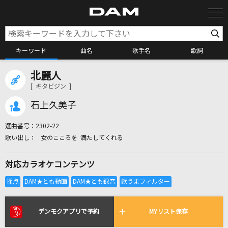
キーワード
曲名
歌手名
歌詞
北麗人
カラオケ検索
[ キタビジン ]
石上久美子
カラオケ店舗検索
選曲番号：
2302-22
女のこころを 満たしてくれる
カラオケリクエスト
対応カラオケコンテンツ
全国りれき
リアルタイムで歌われている曲の一覧
デンモクアプリで予約
MYリスト保存