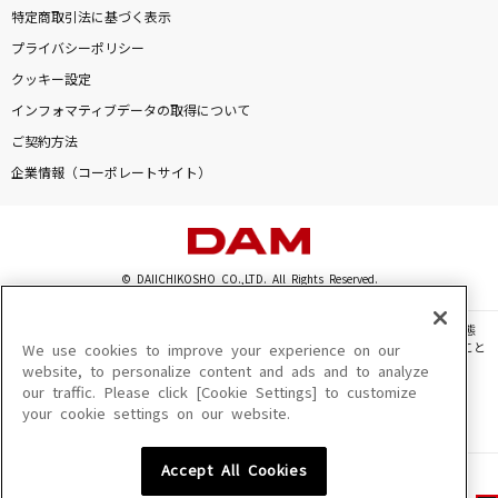
特定商取引法に基づく表示
プライバシーポリシー
クッキー設定
インフォマティブデータの取得について
ご契約方法
企業情報（コーポレートサイト）
© DAIICHIKOSHO CO.,LTD. All Rights Reserved.
このサイトに掲載されている一切の文章・画像・写真・動画・音声等を、手段や形態
を問わず、著作権法の定める範囲を超えて無断で複製、転載、ファイル化などすること
We use cookies to improve your experience on our
を禁じます。
website, to personalize content and ads and to analyze
our traffic. Please click [Cookie Settings] to customize
楽曲及びコンテンツは、機種によりご利用いただけない場合があります。
your cookie settings on our website.
楽曲及びコンテンツの配信日、配信内容が変更になる場合があります。
楽曲によりMYリスト保存ができない場合があります。
Accept All Cookies
JASRAC許諾番号
6602250213Y31015 6602250112Y38026 6602250240Y31015