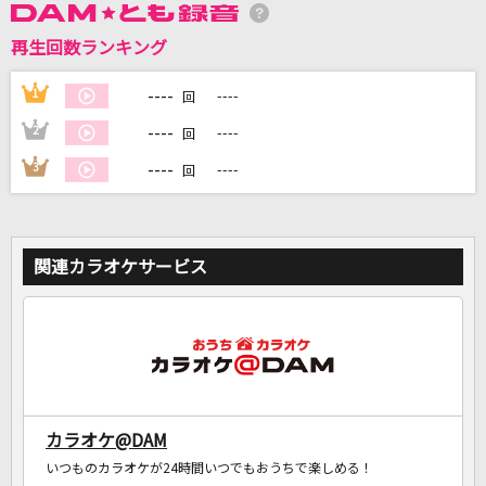
再生回数ランキング
DAMに会員登録・ログインして
カラオケをもっと楽しもう！
----
1
----
回
----
2
----
回
----
3
----
回
自宅でカラオケ歌い放題！
家族や友達と一緒に！練習にも！
関連カラオケサービス
カラオケ@DAM
いつものカラオケが24時間いつでもおうちで楽しめる！