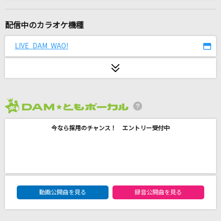
ソワレ
星街すいせい
配信中のカラオケ機種
未来形Answer
LIVE DAM WAO!
TRUSTRICK
ドリームキャッチャー
ベリーグッドマン
2026年8月度
[生音]365日
今なら採用のチャンス！ エントリー受付中
Mr.Children
小春おばさん
井上陽水
DAM★ともボーカルエントリーランキング
プラトー
動画公開曲を見る
録音公開曲を見る
サカナクション