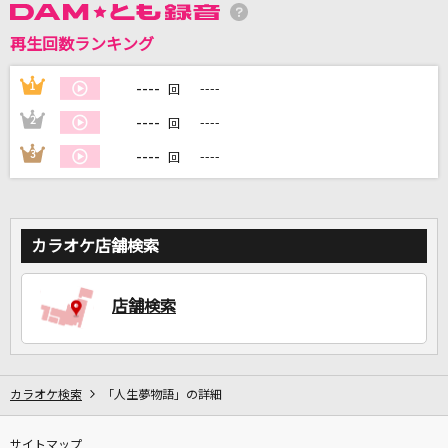
再生回数ランキング
DAMに会員登録・ログインして
カラオケをもっと楽しもう！
----
1
----
回
----
2
----
回
----
3
----
回
自宅でカラオケ歌い放題！
家族や友達と一緒に！練習にも！
カラオケ店舗検索
店舗検索
カラオケ検索
「人生夢物語」の詳細
サイトマップ