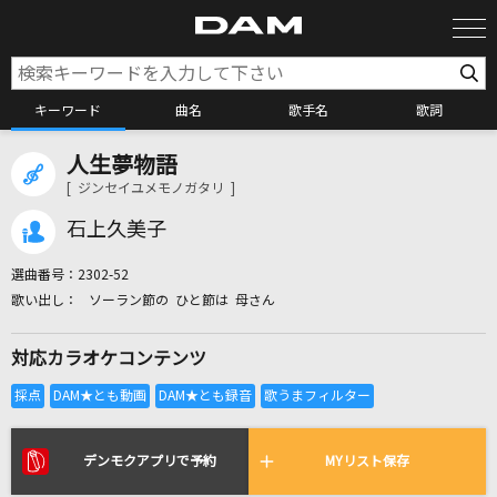
キーワード
曲名
歌手名
歌詞
人生夢物語
カラオケ検索
[ ジンセイユメモノガタリ ]
石上久美子
カラオケ店舗検索
選曲番号：
2302-52
ソーラン節の ひと節は 母さん
カラオケリクエスト
対応カラオケコンテンツ
全国りれき
リアルタイムで歌われている曲の一覧
デンモクアプリで予約
MYリスト保存