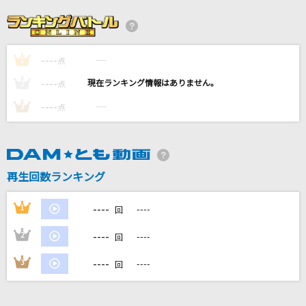
[生音]季節の中で
松山千春
----
----
1
新学期アラカルト
点
M!LK
----
----
2
点
----
----
3
点
サマー・ステーション
King & Prince
Pursuing My True Self
再生回数ランキング
平田志穂子
----
1
----
回
もっと見る
----
2
----
回
DAMの新曲・ランキングなど
----
3
----
回
カラオケ最新情報をチェック！