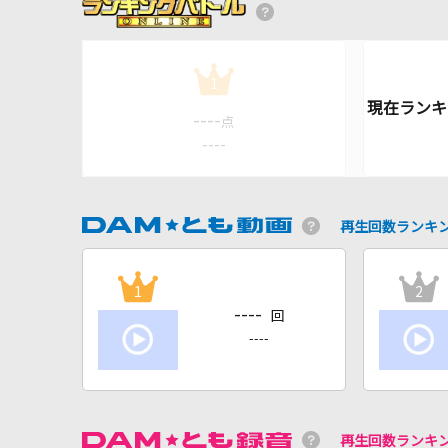
1
----
点
----
再生回数ランキ
1
2
----
回
----
再生回数ランキ