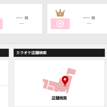
3
----
----
回
回
----
----
カラオケ店舗検索
店舗検索