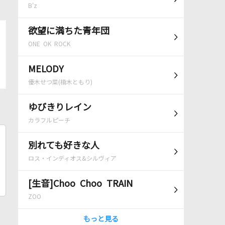
B'z
欲望に満ちた青年団
ONE OK ROCK
MELODY
優木せつ菜(楠木ともり)
ゆびきりレイン
カラフルピーチ
別れても好きな人
ロス・インディオス&シルヴィア
[生音]Choo Choo TRAIN
ZOO
もっと見る