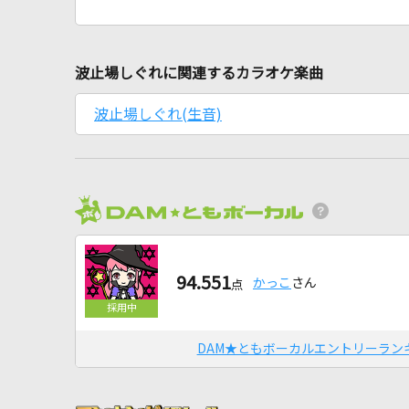
波止場しぐれに関連するカラオケ楽曲
波止場しぐれ(生音)
94.551
かっこ
さん
点
DAM★ともボーカルエントリーラン