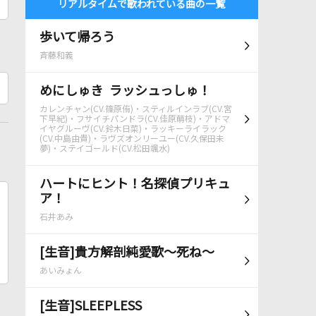
リアルタイムで歌われている曲の一覧
歩いて帰ろう
斉藤和義
めにしゅき ラッシュっしゅ！
カレンチャン(CV.篠原侑)・スティルインラブ(CV.宮
下早紀)・フサイチパンドラ(CV.佳原萌枝)・アドマ
イヤグルーヴ(CV.鈴木日菜)・ラッキーライラック
(CV.中島由貴)・ラヴズオンリーユー(CV.久保田未
夢)・ステイゴールド(CV.松田颯水)
ハートにヒント！名探偵プリキュ
ア！
石井あみ
[生音]貴方解剖純愛歌～死ね～
あいみょん
[生音]SLEEPLESS