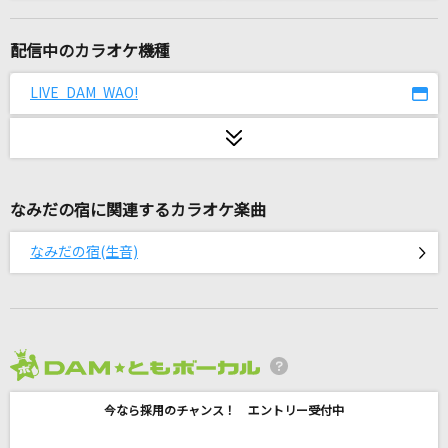
BPM feat. KREVA
Kvi Baba
配信中のカラオケ機種
VALENTI
LIVE DAM WAO!
BoA
I wonder
Da-iCE
なみだの宿に関連するカラオケ楽曲
[生音]ジュリア
なみだの宿(生音)
河村隆一
だから、ひとりじゃない(ビデオクリップバージ
ョン)
Little Glee Monster
2026年8月度
[生音]Mugen
今なら採用のチャンス！ エントリー受付中
ポルノグラフィティ