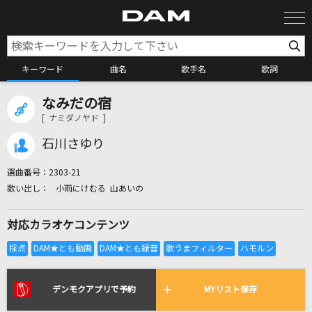
キーワード
曲名
歌手名
歌詞
なみだの宿
カラオケ検索
[ ナミダノヤド ]
石川さゆり
カラオケ店舗検索
選曲番号：
2303-21
小雨にけむる 山あいの
カラオケリクエスト
対応カラオケコンテンツ
全国りれき
リアルタイムで歌われている曲の一覧
デンモクアプリで予約
MYリスト保存