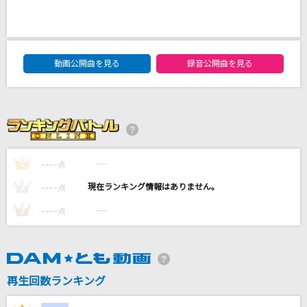
アイデンティティ
サカナクション
DAM★ともボーカルエントリーランキング
動画公開曲を見る
録音公開曲を見る
冬のうた
Kiroro
アカイシンキロウ
SUPER EIGHT
----
----
1
点
星屑ビーナス
----
----
2
点
Aimer(エメ)
----
----
3
点
もっと見る
DAMの新曲・ランキングなど
再生回数ランキング
カラオケ最新情報をチェック！