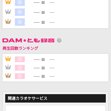
----
1
----
回
----
2
----
回
DAMに会員登録・ログインして
----
3
----
回
カラオケをもっと楽しもう！
再生回数ランキング
自宅でカラオケ歌い放題！
家族や友達と一緒に！練習にも！
----
1
----
回
----
2
----
回
----
3
----
回
関連カラオケサービス