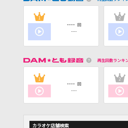
1
2
----
回
----
再生回数ランキ
1
2
----
回
----
カラオケ店舗検索