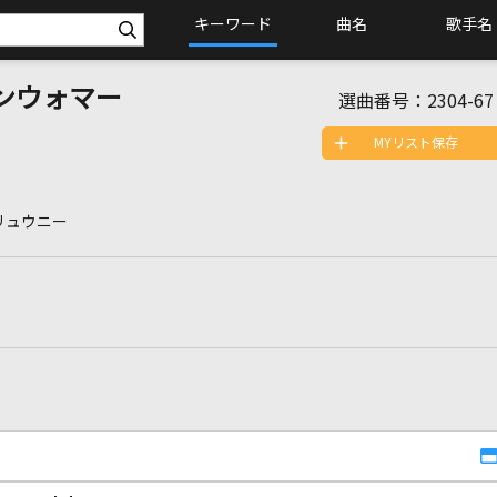
キーワード
曲名
歌手名
ンウォマー
選曲番号：
2304-67
MYリスト保存
リュウニー