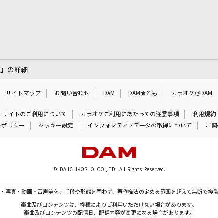
ー」の詳細
サイトマップ
お問い合わせ
DAM
DAM★とも
カラオケ＠DAM
サイトのご利用について
カラオケご利用にあたっての注意事項
利用規約
ーポリシー
クッキー設定
インフォマティブデータの取得について
ご契
© DAIICHIKOSHO CO.,LTD. All Rights Reserved.
・写真・動画・音声等を、手段や形態を問わず、著作権法の定める範囲を超えて無断で複
楽曲及びコンテンツは、機種によりご利用いただけない場合があります。
楽曲及びコンテンツの配信日、配信内容が変更になる場合があります。