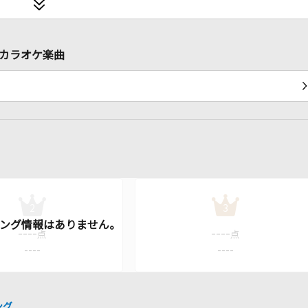
るカラオケ楽曲
2
3
----
----
点
点
----
----
ング