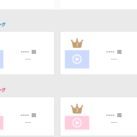
ング
3
----
----
回
回
----
----
ング
3
----
----
回
回
----
----