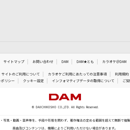
サイトマップ
お問い合わせ
DAM
DAM★とも
カラオケ＠DAM
サイトのご利用について
カラオケご利用にあたっての注意事項
利用規約
ーポリシー
クッキー設定
インフォマティブデータの取得について
ご契
© DAIICHIKOSHO CO.,LTD. All Rights Reserved.
・写真・動画・音声等を、手段や形態を問わず、著作権法の定める範囲を超えて無断で複
楽曲及びコンテンツは、機種によりご利用いただけない場合があります。