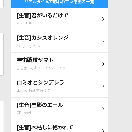
リアルタイムで歌われている曲の一覧
[生音]君がいるだけで
米米CLUB
[生音]カシスオレンジ
Laughing Hick
宇宙戦艦ヤマト
ささきいさお・ロイヤルナイツ
ロミオとシンデレラ
doriko feat.初音ミク
[生音]星影のエール
GReeeeN
[生音]木枯しに抱かれて