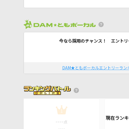
今なら採用のチャンス！ エントリ
DAM★ともボーカルエントリーラン
1
----
点
----