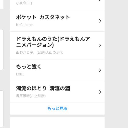
小泉今日子
ポケット カスタネット
Mr.Children
ドラえもんのうた(ドラえもんア
ニメバージョン)
山野さと子、(台詞)大山のぶ代
もっと強く
EXILE
濁流のほとり 清流の淵
梶原景時(井上和彦)
もっと見る