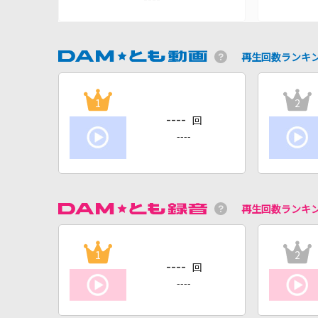
再生回数ランキ
1
2
----
回
----
再生回数ランキ
1
2
----
回
----