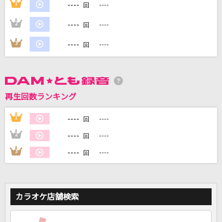
----
1
----
回
----
2
----
回
DAMに会員登録・ログインして
カラオケをもっと楽しもう！
----
3
----
回
自宅でカラオケ歌い放題！
再生回数ランキング
家族や友達と一緒に！練習にも！
----
1
----
回
----
2
----
回
----
3
----
回
カラオケ店舗検索