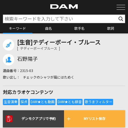
キーワード
曲名
歌手名
歌詞
[生音]テディーボーイ・ブルース
カラオケ検索
[ テディーボーイブルース ]
石野陽子
カラオケ店舗検索
選曲番号：
2315-03
チェックのシャツが風にはためく
カラオケリクエスト
対応カラオケコンテンツ
全国りれき
リアルタイムで歌われている曲の一覧
デンモクアプリで予約
MYリスト保存