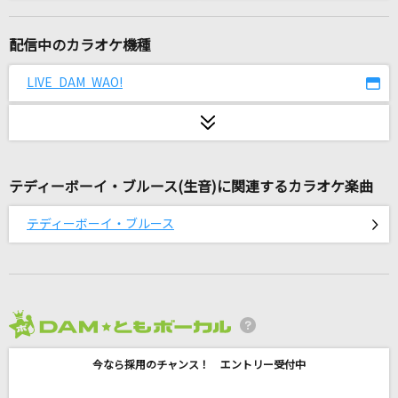
なんもねえ
忘れらんねえよ
配信中のカラオケ機種
[生音]ロビンソン
LIVE DAM WAO!
スピッツ
僕に彼女ができたんだ
SHISHAMO
テディーボーイ・ブルース(生音)に関連するカラオケ楽曲
[生音]Small world
テディーボーイ・ブルース
BUMP OF CHICKEN
思い出せなくなるその日まで
back number
2026年8月度
[生音]有心論
今なら採用のチャンス！ エントリー受付中
RADWIMPS