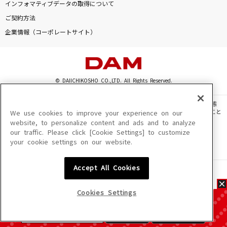
インフォマティブデータの取得について
ご契約方法
企業情報（コーポレートサイト）
© DAIICHIKOSHO CO.,LTD. All Rights Reserved.
このサイトに掲載されている一切の文章・画像・写真・動画・音声等を、手段や形態
を問わず、著作権法の定める範囲を超えて無断で複製、転載、ファイル化などすること
We use cookies to improve your experience on our
を禁じます。
website, to personalize content and ads and to analyze
our traffic. Please click [Cookie Settings] to customize
楽曲及びコンテンツは、機種によりご利用いただけない場合があります。
your cookie settings on our website.
楽曲及びコンテンツの配信日、配信内容が変更になる場合があります。
楽曲によりMYリスト保存ができない場合があります。
Accept All Cookies
JASRAC許諾番号
6602250213Y31015 6602250112Y38026 6602250240Y31015
6602250241Y45122
Cookies Settings
NexTone許諾番号
ID000002945 ID000002947 ID000002937 ID000002938