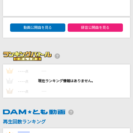
ホログラム
NICO Touches the Walls
DAM★ともボーカルエントリーランキング
[生音]天ノ弱
動画公開曲を見る
録音公開曲を見る
164 feat.GUMI
ギブス
BLUE ENCOUNT
----
----
1
点
[生音]世界は恋に落ちている
CHiCO with HoneyWorks
----
----
2
点
----
----
3
点
もっと見る
DAMの新曲・ランキングなど
カラオケ最新情報をチェック！
再生回数ランキング