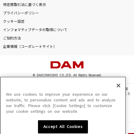
特定商取引法に基づく表示
プライバシーポリシー
クッキー設定
インフォマティブデータの取得について
ご契約方法
企業情報（コーポレートサイト）
© DAIICHIKOSHO CO.,LTD. All Rights Reserved.
このサイトに掲載されている一切の文章・画像・写真・動画・音声等を、手段や形態
を問わず、著作権法の定める範囲を超えて無断で複製、転載、ファイル化などすること
We use cookies to improve your experience on our
を禁じます。
website, to personalize content and ads and to analyze
our traffic. Please click [Cookie Settings] to customize
楽曲及びコンテンツは、機種によりご利用いただけない場合があります。
your cookie settings on our website.
楽曲及びコンテンツの配信日、配信内容が変更になる場合があります。
楽曲によりMYリスト保存ができない場合があります。
Accept All Cookies
JASRAC許諾番号
6602250213Y31015 6602250112Y38026 6602250240Y31015