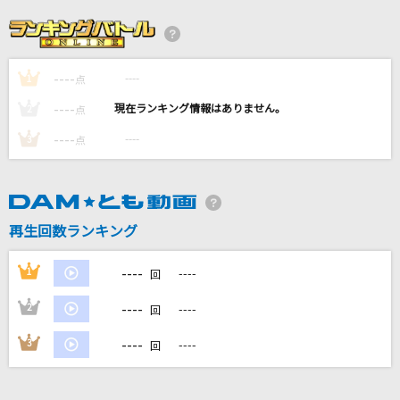
超最強
超ときめき宣伝部(ときめき宣伝部)
----
----
1
カイト
点
嵐(アラシ)
----
----
2
点
----
----
3
点
[生音]チェリー
スピッツ
Dark Rainbow
再生回数ランキング
B'z
----
1
----
回
もっと見る
----
2
----
回
DAMの新曲・ランキングなど
----
3
----
回
カラオケ最新情報をチェック！