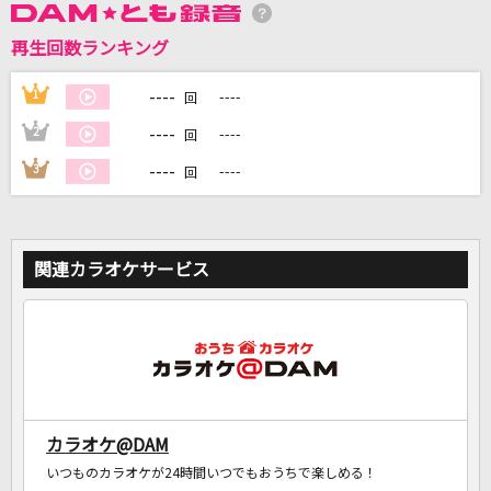
再生回数ランキング
DAMに会員登録・ログインして
カラオケをもっと楽しもう！
----
1
----
回
----
2
----
回
----
3
----
回
自宅でカラオケ歌い放題！
家族や友達と一緒に！練習にも！
関連カラオケサービス
カラオケ@DAM
いつものカラオケが24時間いつでもおうちで楽しめる！