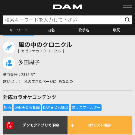
キーワード
曲名
歌手名
歌詞
風の中のクロニクル
カラオケ検索
[ カゼノナカノクロニクル ]
多田周子
カラオケ店舗検索
選曲番号：
2315-37
私の生きたページに あなたの
カラオケリクエスト
対応カラオケコンテンツ
全国りれき
リアルタイムで歌われている曲の一覧
デンモクアプリで予約
MYリスト保存