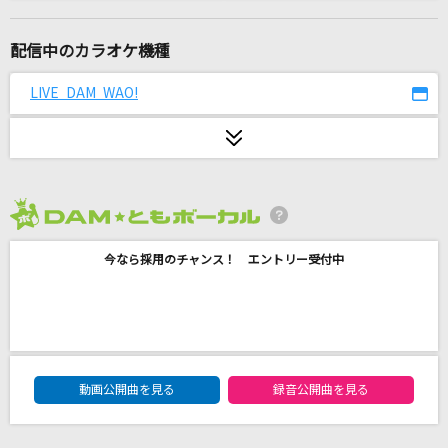
ハレンチ
ちゃんみな
配信中のカラオケ機種
V-ROAD
LIVE DAM WAO!
FUNKIST
回る空うさぎ
ダズビー
2026年8月度
夢ファンファーレ
今なら採用のチャンス！ エントリー受付中
LIP×LIP(勇次郎・愛蔵/CV:内山昂輝・島崎信長)
惑星ループ
ナユタン星人
DAM★ともボーカルエントリーランキング
[生音]ランナウェイ
動画公開曲を見る
録音公開曲を見る
ラッツ&スター(シャネルズ)