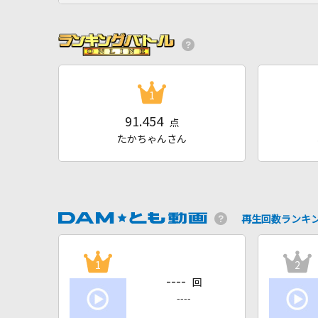
1
91.454
点
たかちゃんさん
再生回数ランキ
1
2
----
回
----