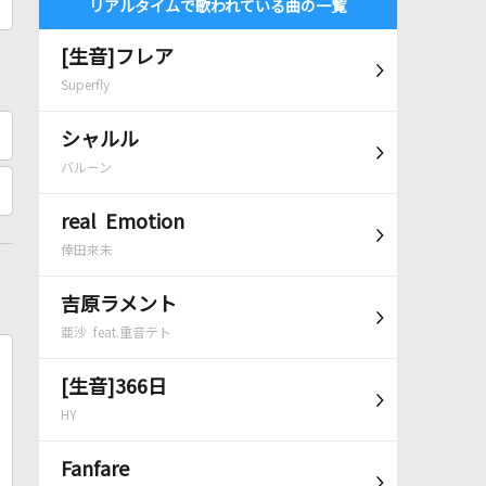
リアルタイムで歌われている曲の一覧
[生音]フレア
Superfly
シャルル
バルーン
real Emotion
倖田來未
吉原ラメント
亜沙 feat.重音テト
[生音]366日
HY
Fanfare