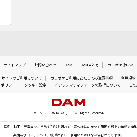
サイトマップ
お問い合わせ
DAM
DAM★とも
カラオケ＠DAM
サイトのご利用について
カラオケご利用にあたっての注意事項
利用規約
ーポリシー
クッキー設定
インフォマティブデータの取得について
ご契
© DAIICHIKOSHO CO.,LTD. All Rights Reserved.
・写真・動画・音声等を、手段や形態を問わず、著作権法の定める範囲を超えて無断で複
楽曲及びコンテンツは、機種によりご利用いただけない場合があります。