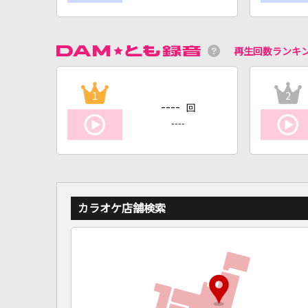
再生回数ランキ
1
2
----
回
----
カラオケ店舗検索