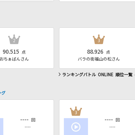
2
3
90.515
88.926
点
点
おちぁばんさん
バラの街福山の松さん
ランキングバトル ONLINE 順位一覧
ング
3
----
----
回
回
----
----