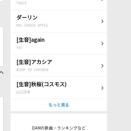
TWICE
ダーリン
Mrs. GREEN APPLE
[生音]again
YUI
[生音]アカシア
BUMP OF CHICKEN
 へ
[生音]秋桜(コスモス)
山口百恵
もっと見る
DAMの新曲・ランキングなど