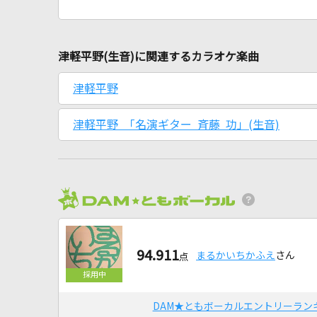
津軽平野(生音)に関連するカラオケ楽曲
津軽平野
津軽平野 「名演ギター 斉藤 功」(生音)
94.911
まるかいちかふえ
さん
点
DAM★ともボーカルエントリーラン