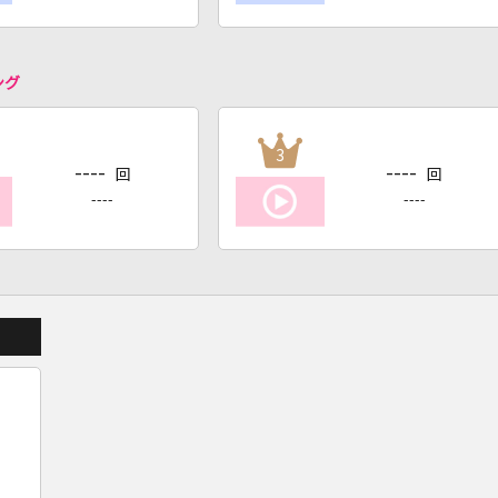
ング
3
----
----
回
回
----
----