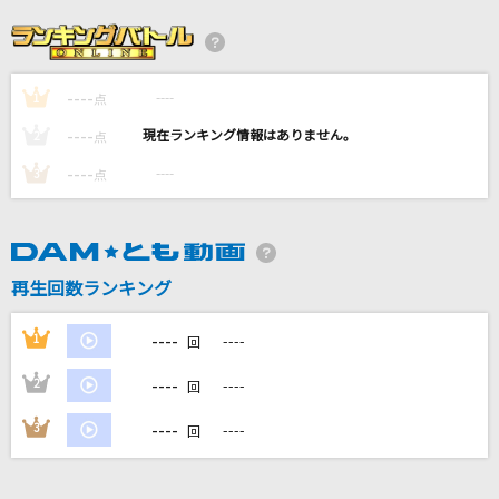
勿忘
Awesome City Club
----
----
1
点
残酷な天使のテーゼ
----
----
2
点
高橋洋子
----
----
3
点
[生音]ハルノヒ
あいみょん
再生回数ランキング
ラグランジュ☆ポイント
小桃音まい
----
1
----
回
もっと見る
----
2
----
回
----
3
----
回
DAMの新曲・ランキングなど
カラオケ最新情報をチェック！