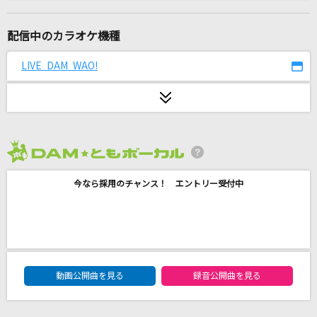
[生音]高嶺の花子さん
back number
配信中のカラオケ機種
I LOVE...
LIVE DAM WAO!
Official髭男dism
サウンドスケープ
TRUE
2026年8月度
[生音]青と夏
今なら採用のチャンス！ エントリー受付中
Mrs. GREEN APPLE
Happiness Is A Warm Gun [ハッピネス・イ
ズ・ア・ウォーム・ガン]
The Beatles
DAM★ともボーカルエントリーランキング
動画公開曲を見る
録音公開曲を見る
[生音]Dress You Up [ドレス・ユー・アップ]
Madonna