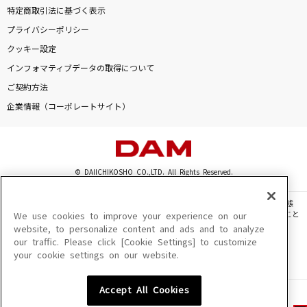
特定商取引法に基づく表示
プライバシーポリシー
クッキー設定
インフォマティブデータの取得について
ご契約方法
企業情報（コーポレートサイト）
© DAIICHIKOSHO CO.,LTD. All Rights Reserved.
このサイトに掲載されている一切の文章・画像・写真・動画・音声等を、手段や形態
を問わず、著作権法の定める範囲を超えて無断で複製、転載、ファイル化などすること
We use cookies to improve your experience on our
を禁じます。
website, to personalize content and ads and to analyze
our traffic. Please click [Cookie Settings] to customize
楽曲及びコンテンツは、機種によりご利用いただけない場合があります。
your cookie settings on our website.
楽曲及びコンテンツの配信日、配信内容が変更になる場合があります。
楽曲によりMYリスト保存ができない場合があります。
Accept All Cookies
JASRAC許諾番号
6602250213Y31015 6602250112Y38026 6602250240Y31015