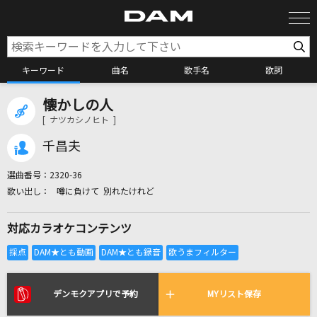
キーワード
曲名
歌手名
歌詞
懐かしの人
カラオケ検索
[ ナツカシノヒト ]
千昌夫
カラオケ店舗検索
選曲番号：
2320-36
噂に負けて 別れたけれど
カラオケリクエスト
対応カラオケコンテンツ
全国りれき
リアルタイムで歌われている曲の一覧
デンモクアプリで予約
MYリスト保存