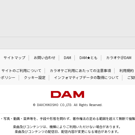
サイトマップ
お問い合わせ
DAM
DAM★とも
カラオケ＠DAM
サイトのご利用について
カラオケご利用にあたっての注意事項
利用規約
ーポリシー
クッキー設定
インフォマティブデータの取得について
ご契
© DAIICHIKOSHO CO.,LTD. All Rights Reserved.
・写真・動画・音声等を、手段や形態を問わず、著作権法の定める範囲を超えて無断で複
楽曲及びコンテンツは、機種によりご利用いただけない場合があります。
楽曲及びコンテンツの配信日、配信内容が変更になる場合があります。