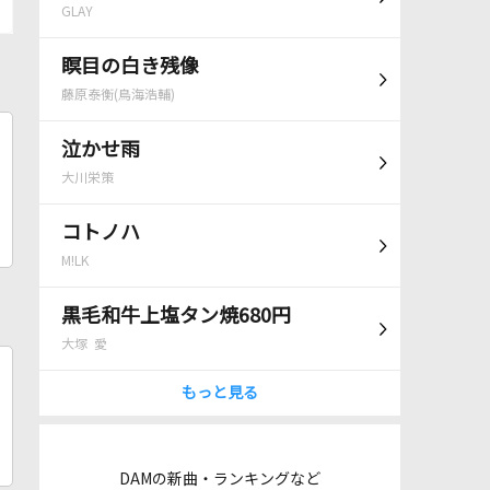
GLAY
瞑目の白き残像
藤原泰衡(鳥海浩輔)
泣かせ雨
大川栄策
コトノハ
M!LK
黒毛和牛上塩タン焼680円
大塚 愛
もっと見る
DAMの新曲・ランキングなど