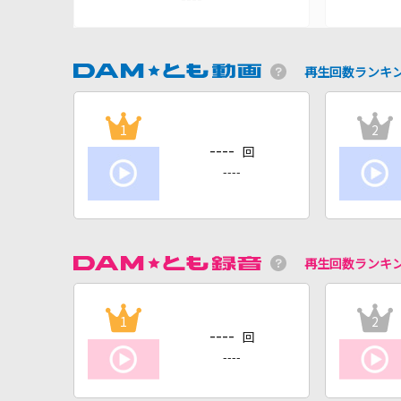
再生回数ランキ
1
2
----
回
----
再生回数ランキ
1
2
----
回
----