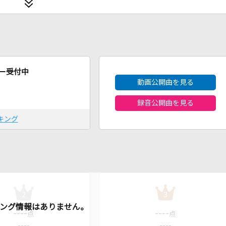
2026年8月度
ー受付中
動画公開曲を見る
録音公開曲を見る
キング
2
3
----
----
点
点
----
----