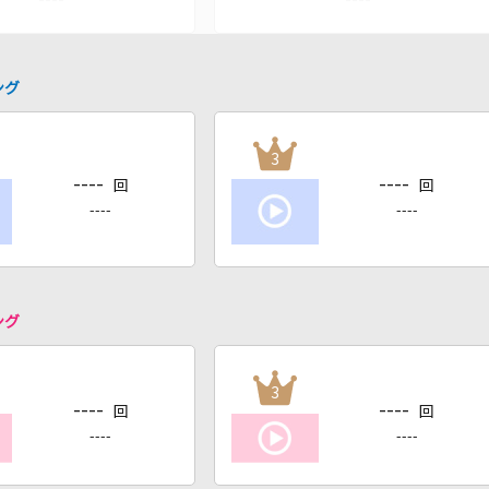
ング
3
----
----
回
回
----
----
ング
3
----
----
回
回
----
----