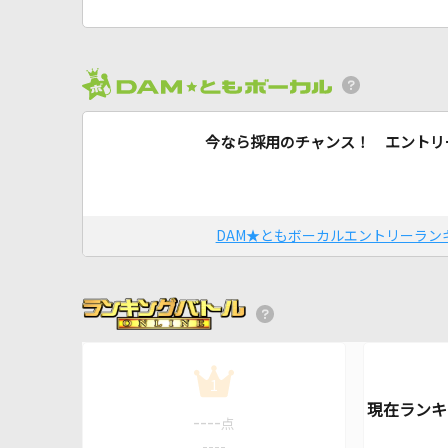
今なら採用のチャンス！ エントリ
DAM★ともボーカルエントリーラン
1
----
点
----